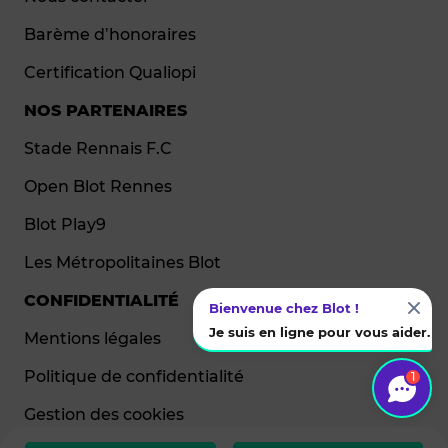
Barème d’honoraires
Certification Qualiopi
NOS PARTENAIRES
Stade Rennais F.C
Open Blot Rennes
Blot Play9
Les Métropolitaines Blot
CONFIDENTIALITÉ
Bienvenue chez Blot !
Je suis en ligne pour vous aider.
Mentions légales
Politique de confidentialité
1
Gestion des cookies