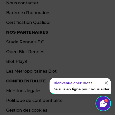
Nous contacter
Barème d’honoraires
Certification Qualiopi
NOS PARTENAIRES
Stade Rennais F.C
Open Blot Rennes
Blot Play9
Les Métropolitaines Blot
CONFIDENTIALITÉ
Bienvenue chez Blot !
Je suis en ligne pour vous aider.
Mentions légales
Politique de confidentialité
1
Gestion des cookies