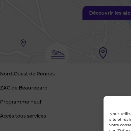
Découvrir les al
Nord-Ouest de Rennes
ZAC de Beauregard
Programme neuf
Nous utili
Accès tous services
site et réa
votre cons
sur "Refuse