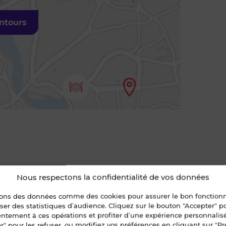
entours
Nous respectons la confidentialité de vos données
sons des données comme des cookies pour assurer le bon fonctio
liser des statistiques d’audience. Cliquez sur le bouton "Accepter" 
entement à ces opérations et profiter d’une expérience personnalis
r" pour les refuser, ou modifiez vos préférences en cliquant sur "Pr