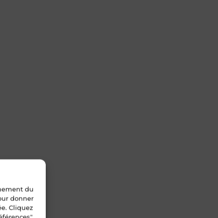
nnement du
pour donner
ée. Cliquez
éférences".