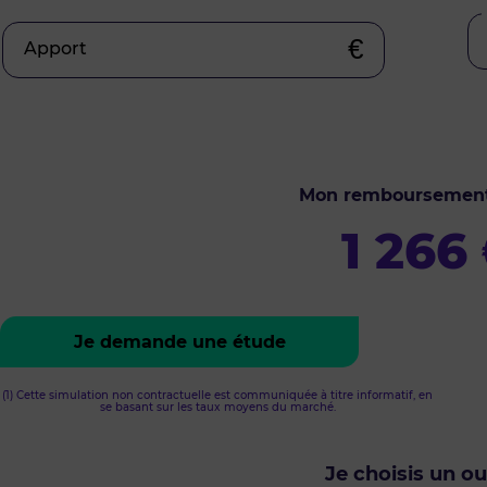
€
Apport
Mon remboursemen
1 266
Je demande une étude
(1) Cette simulation non contractuelle est communiquée à titre informatif, en
se basant sur les taux moyens du marché.
Je choisis un o