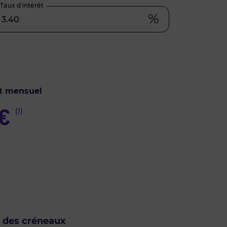
Taux d’intérêt
%
t mensuel
€
(1)
u des créneaux