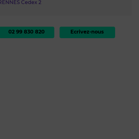
RENNES Cedex 2
02 99 830 820
Ecrivez-nous