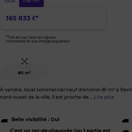
Total
Par m²
Patton
/
Ile
de
165 833 €*
France
/
Beauregard
*TVA en sus, taux en vigueur
Honoraires en sus charge acquéreur
80 m²
À vendre, local commercial neuf d'environ 81 m² à Rennes
nord-ouest de la ville, il est proche de
...
Lire plus
Belle visibilité : Oui
C'est un rez-de-chaussée (ou 1 partie est