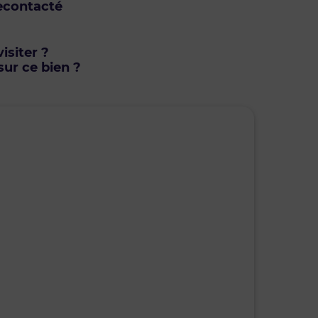
econtacté
isiter ?
ur ce bien ?
mardi • 11 août 2026
mercr
Je suis disponible toute la journée
Je suis di
08h30 - 10h30
10h30 - 12h00
08h30 - 10
12h00 - 14h00
14h00 - 15h30
12h00 - 14