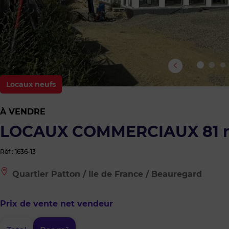
Locaux neufs
À VENDRE
LOCAUX COMMERCIAUX 81 
Réf : 1636-13
Le
Quartier Patton / Ile de France / Beauregard
bien
est
situé
Prix de vente net vendeur
à
:
Quartier