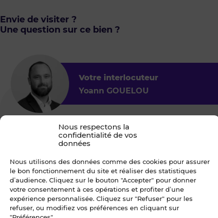
Envie de visiter ?
Une question sur ce bien ?
Votre interlocuteur
Yoann GOUELOU
Blot Nantes - Entreprise
Nous respectons la
confidentialité de vos
4.9
161
données
"Les Reflets" 5 rue Jacques Brel - CS 50393
Nous utilisons des données comme des cookies pour assurer
44819 SAINT-HERBLAIN Cedex
le bon fonctionnement du site et réaliser des statistiques
d’audience. Cliquez sur le bouton "Accepter" pour donner
votre consentement à ces opérations et profiter d’une
expérience personnalisée. Cliquez sur "Refuser" pour les
Je choisis un ou des créneaux
refuser, ou modifiez vos préférences en cliquant sur
pour être recontacté
"Préférences".