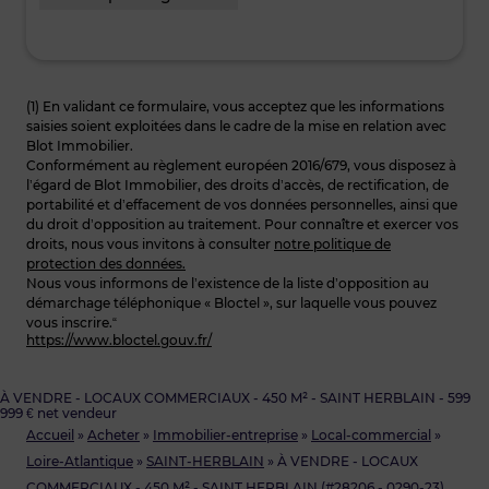
(1) En validant ce formulaire, vous acceptez que les informations
saisies soient exploitées dans le cadre de la mise en relation avec
Blot Immobilier.
Conformément au règlement européen 2016/679, vous disposez à
l’égard de Blot Immobilier, des droits d’accès, de rectification, de
portabilité et d’effacement de vos données personnelles, ainsi que
du droit d’opposition au traitement. Pour connaître et exercer vos
droits, nous vous invitons à consulter
notre politique de
protection des données.
Nous vous informons de l’existence de la liste d’opposition au
démarchage téléphonique « Bloctel », sur laquelle vous pouvez
vous inscrire.“
https://www.bloctel.gouv.fr/
À VENDRE - LOCAUX COMMERCIAUX - 450 M² - SAINT HERBLAIN - 599
999 € net vendeur
Accueil
»
Acheter
»
Immobilier-entreprise
»
Local-commercial
»
Loire-Atlantique
»
SAINT-HERBLAIN
»
À VENDRE - LOCAUX
COMMERCIAUX - 450 M² - SAINT HERBLAIN (#28206 - 0290-23)