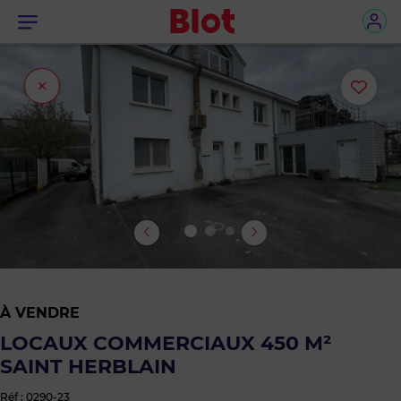
Menu
Fermer
Ajou
l'onglet
ou
sup
le
bie
des
À VENDRE
favo
LOCAUX COMMERCIAUX 450 M²
SAINT HERBLAIN
Réf : 0290-23