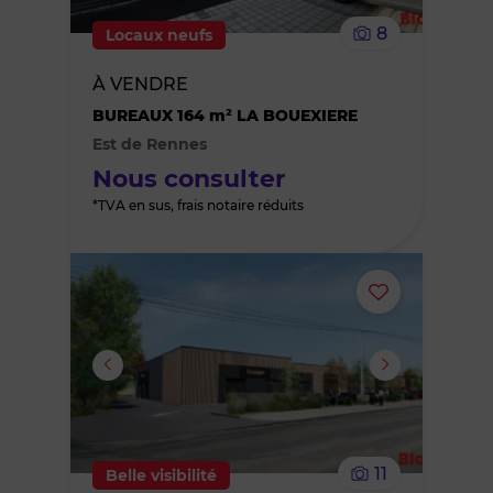
le
8
Locaux neufs
bien
À VENDRE
des
BUREAUX 164 m² LA BOUEXIERE
Est de Rennes
favoris
Nous consulter
*TVA en sus, frais notaire réduits
Ajouter
ou
supprimer
le
11
Belle visibilité