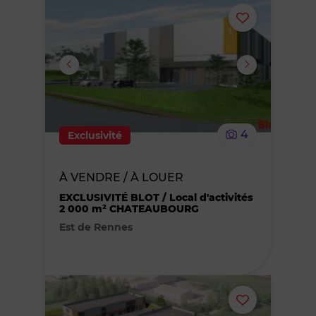
Ajouter
ou
supprimer
le
4
Exclusivité
bien
À VENDRE / À LOUER
des
EXCLUSIVITÉ BLOT / Local d'activités
2 000 m² CHATEAUBOURG
favoris
Est de Rennes
Ajouter