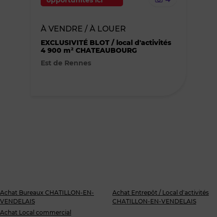
opportunités ici
bien
À VENDRE / À LOUER
des
EXCLUSIVITÉ BLOT / local d'activités
4 900 m² CHATEAUBOURG
favoris
Est de Rennes
Achat Bureaux CHATILLON-EN-
Achat Entrepôt / Local d’activités
VENDELAIS
CHATILLON-EN-VENDELAIS
Achat Local commercial