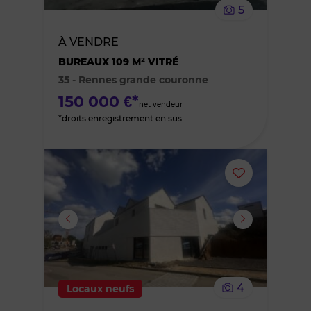
5
bien
À VENDRE
des
BUREAUX 109 M² VITRÉ
35 - Rennes grande couronne
favoris
150 000 €*
net vendeur
*droits enregistrement en sus
Ajouter
ou
supprimer
le
4
Locaux neufs
bien