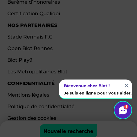
Barème d’honoraires
Certification Qualiopi
NOS PARTENAIRES
Stade Rennais F.C
Open Blot Rennes
Blot Play9
Les Métropolitaines Blot
CONFIDENTIALITÉ
Bienvenue chez Blot !
Je suis en ligne pour vous aider.
Mentions légales
Politique de confidentialité
1
Gestion des cookies
Nouvelle recherche