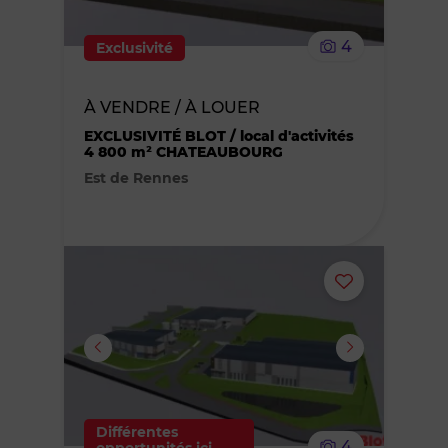
le
4
Exclusivité
bien
À VENDRE / À LOUER
des
EXCLUSIVITÉ BLOT / local d'activités
4 800 m² CHATEAUBOURG
favoris
Est de Rennes
Ajouter
ou
supprimer
le
Différentes
4