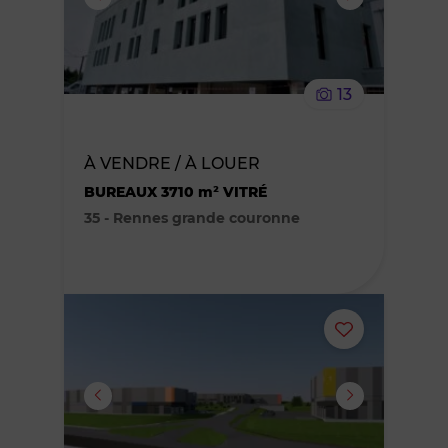
supprimer
le
13
bien
des
À VENDRE / À LOUER
BUREAUX 3710 m² VITRÉ
favoris
35 - Rennes grande couronne
Ajouter
ou
supprimer