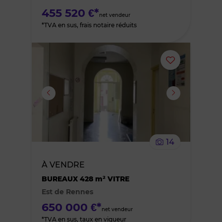
455 520 €*
net vendeur
*TVA en sus, frais notaire réduits
Ajouter
ou
supprimer
le
14
bien
À VENDRE
des
BUREAUX 428 m² VITRE
Est de Rennes
favoris
650 000 €*
net vendeur
*TVA en sus, taux en vigueur