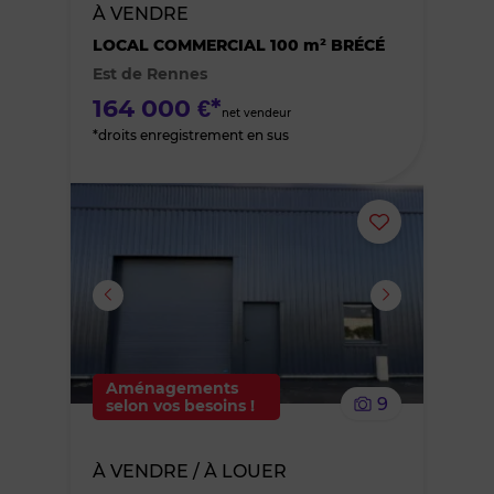
À VENDRE
des
LOCAL COMMERCIAL 100 m² BRÉCÉ
Est de Rennes
favoris
164 000 €*
net vendeur
*droits enregistrement en sus
Ajouter
ou
supprimer
le
Aménagements
9
selon vos besoins !
bien
À VENDRE / À LOUER
des