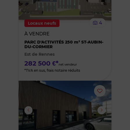
supprimer
le
4
Locaux neufs
bien
À VENDRE
des
PARC D'ACTIVITÉS 250 m² ST-AUBIN-
DU-CORMIER
Est de Rennes
favoris
282 500 €*
net vendeur
*TVA en sus, frais notaire réduits
Ajouter
ou
supprimer