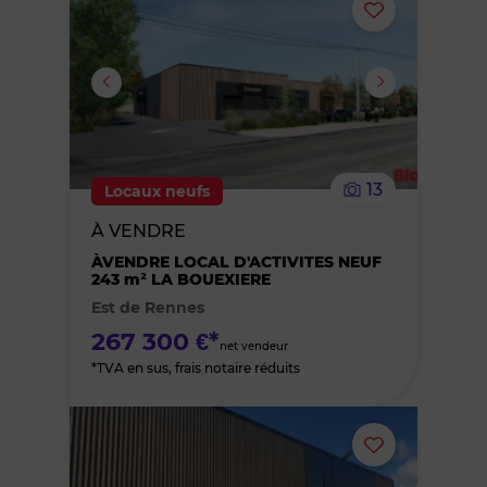
Ajouter
ou
supprimer
le
13
Locaux neufs
bien
À VENDRE
des
ÀVENDRE LOCAL D'ACTIVITES NEUF
243 m² LA BOUEXIERE
Est de Rennes
favoris
267 300 €*
net vendeur
*TVA en sus, frais notaire réduits
Ajouter