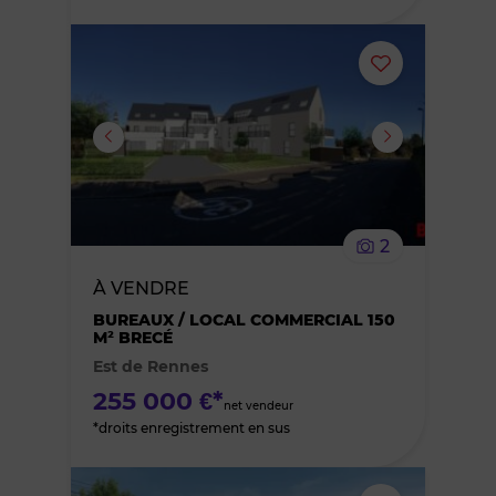
Ajouter
ou
supprimer
le
2
bien
À VENDRE
des
BUREAUX / LOCAL COMMERCIAL 150
M² BRECÉ
Est de Rennes
favoris
255 000 €*
net vendeur
*droits enregistrement en sus