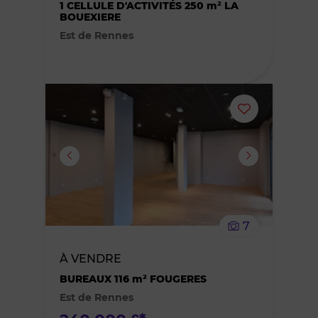
1 CELLULE D'ACTIVITÉS 250 m² LA
BOUEXIERE
favoris
Est de Rennes
Ajouter
ou
supprimer
le
7
bien
À VENDRE
des
BUREAUX 116 m² FOUGERES
Est de Rennes
favoris