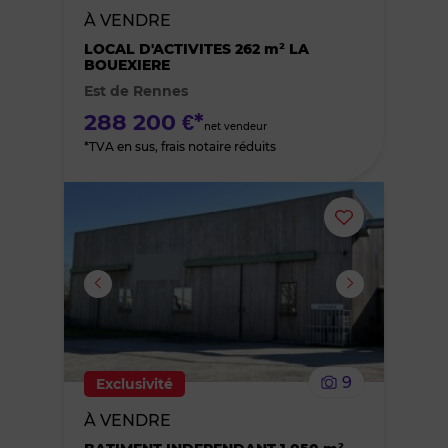
bien
À VENDRE
des
LOCAL D'ACTIVITES 262 m² LA
BOUEXIERE
Est de Rennes
favoris
288 200 €*
net vendeur
*TVA en sus, frais notaire réduits
Ajouter
ou
supprimer
le
9
Exclusivité
bien
À VENDRE