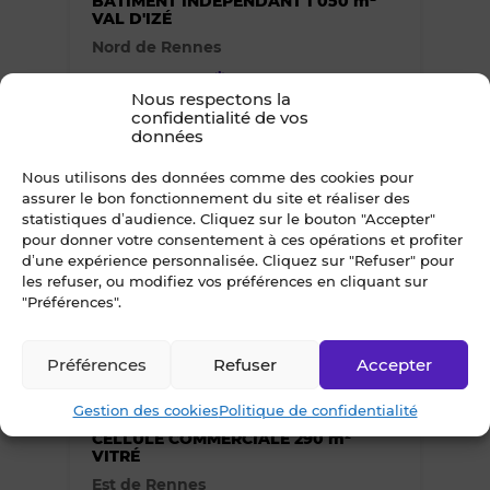
des
BATIMENT INDEPENDANT 1 050 m²
VAL D'IZÉ
Nord de Rennes
favoris
380 000 €*
net vendeur
Nous respectons la
*droits enregistrement en sus
confidentialité de vos
données
Nous utilisons des données comme des cookies pour
Ajouter
assurer le bon fonctionnement du site et réaliser des
statistiques d’audience. Cliquez sur le bouton "Accepter"
ou
pour donner votre consentement à ces opérations et profiter
d’une expérience personnalisée. Cliquez sur "Refuser" pour
les refuser, ou modifiez vos préférences en cliquant sur
supprimer
"Préférences".
le
Aménagements
Préférences
Refuser
Accepter
3
selon vos besoins !
bien
À VENDRE
Gestion des cookies
Politique de confidentialité
des
CELLULE COMMERCIALE 290 m²
VITRÉ
Est de Rennes
favoris