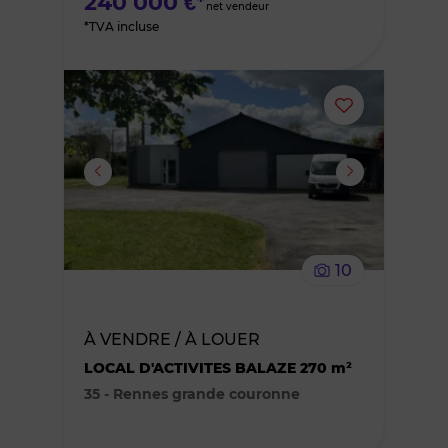
240 000 €*
net vendeur
*TVA incluse
Ajouter
ou
supprimer
le
10
bien
des
À VENDRE / À LOUER
LOCAL D'ACTIVITES BALAZE 270 m²
favoris
35 - Rennes grande couronne