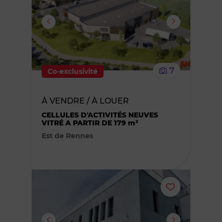
ou
supprimer
le
7
Co-exclusivité
bien
À VENDRE / À LOUER
des
CELLULES D'ACTIVITÉS NEUVES
VITRÉ A PARTIR DE 179 m²
favoris
Est de Rennes
Ajouter
ou