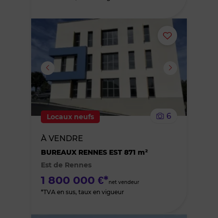
Ajouter
ou
supprimer
le
6
Locaux neufs
bien
À VENDRE
des
BUREAUX RENNES EST 871 m²
Est de Rennes
favoris
1 800 000 €*
net vendeur
*TVA en sus, taux en vigueur