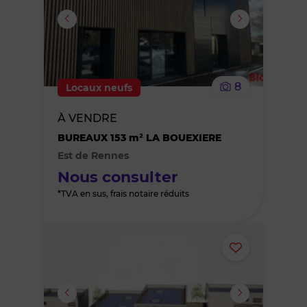
ou
supprimer
le
8
Locaux neufs
bien
À VENDRE
des
BUREAUX 153 m² LA BOUEXIERE
Est de Rennes
favoris
Nous consulter
*TVA en sus, frais notaire réduits
Ajouter
ou