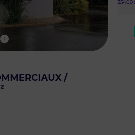
35400
OMMERCIAUX /
²