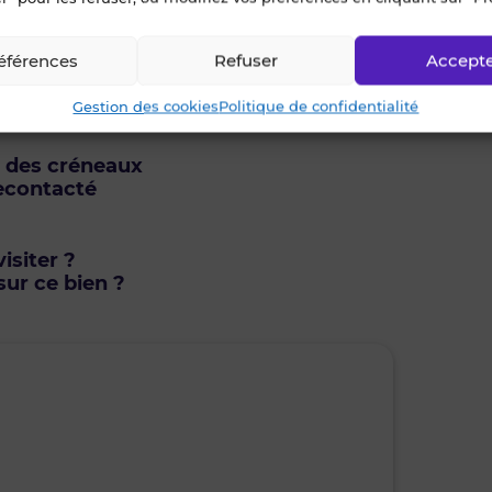
éférences
Refuser
Accept
Gestion des cookies
Politique de confidentialité
u des créneaux
econtacté
isiter ?
ur ce bien ?
mardi • 11 août 2026
mercr