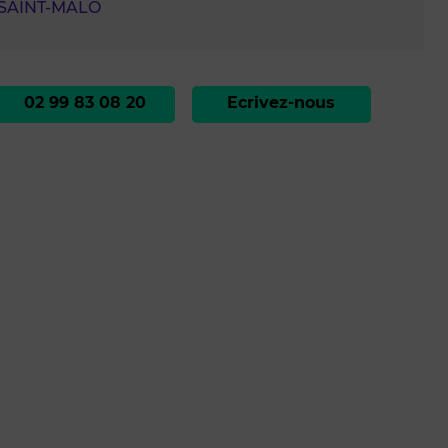
 SAINT-MALO
02 99 83 08 20
Ecrivez-nous