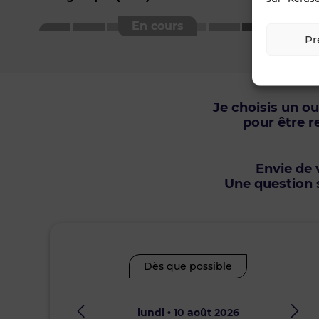
Pr
Je choisis un o
pour être r
Envie de v
Une question s
Dès que possible
lundi • 10 août 2026