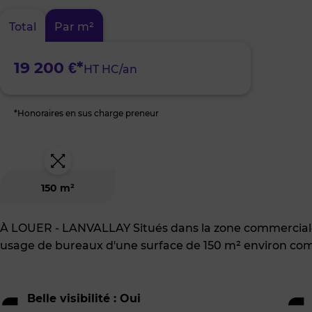
:
Dinan
Total
Par m²
&
environs
19 200 €*
HT HC/an
*Honoraires en sus charge preneur
150 m²
À LOUER - LANVALLAY Situés dans la zone commerciale 
usage de bureaux d'une surface de 150 m² environ co
Belle visibilité : Oui