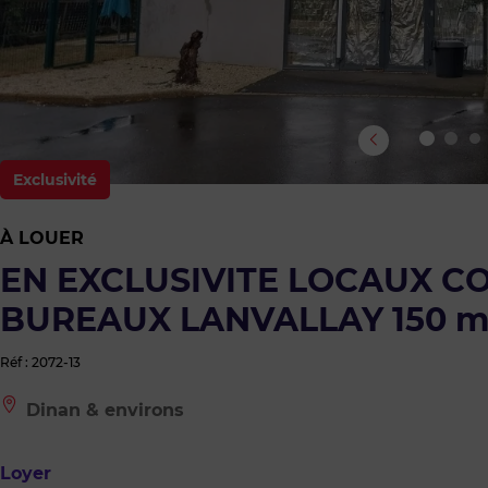
Exclusivité
À LOUER
EN EXCLUSIVITE LOCAUX C
BUREAUX LANVALLAY 150 m
Réf : 2072-13
Le
Dinan & environs
bien
est
situé
Loyer
à