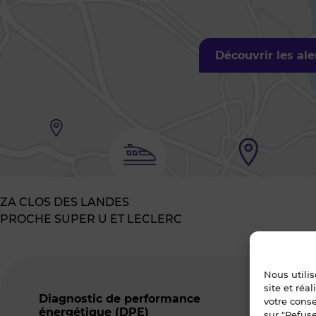
Découvrir les al
ZA CLOS DES LANDES
PROCHE SUPER U ET LECLERC
Nous utili
site et réa
Diagnostic de performance
Ind
votre cons
énergétique (DPE)
ser
sur "Refuse