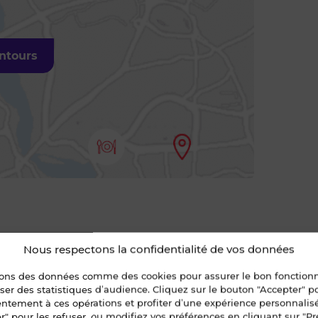
entours
Nous respectons la confidentialité de vos données
sons des données comme des cookies pour assurer le bon fonctio
liser des statistiques d’audience. Cliquez sur le bouton "Accepter" 
ice d'émission de gaz à effet de
entement à ces opérations et profiter d’une expérience personnalis
re (GES)
r" pour les refuser, ou modifiez vos préférences en cliquant sur "Pr