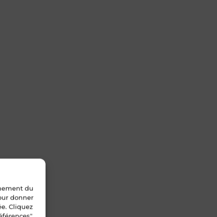
nnement du
pour donner
ée. Cliquez
éférences".