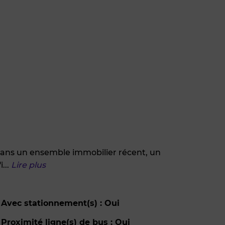
ns un ensemble immobilier récent, un
i
...
Lire plus
Avec stationnement(s) : Oui
Proximité ligne(s) de bus : Oui