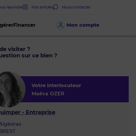
us rejoindre
Nos articles
Nous contacter
 gérer
Financer
Mon compte
de visiter ?
estion sur ce bien ?
Votre interlocuteur
Maéva OZER
Quimper - Entreprise
Algésiras
 BREST