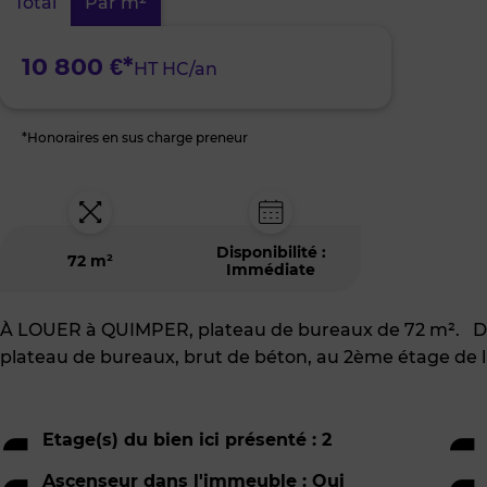
Total
Par m²
Creac'h
Gwen
10 800 €*
HT HC/an
*Honoraires en sus charge preneur
Disponibilité :
72 m²
Immédiate
À LOUER à QUIMPER, plateau de bureaux de 72 m². Da
plateau de bureaux, brut de béton, au 2ème étage de l'
Etage(s) du bien ici présenté : 2
Ascenseur dans l'immeuble : Oui