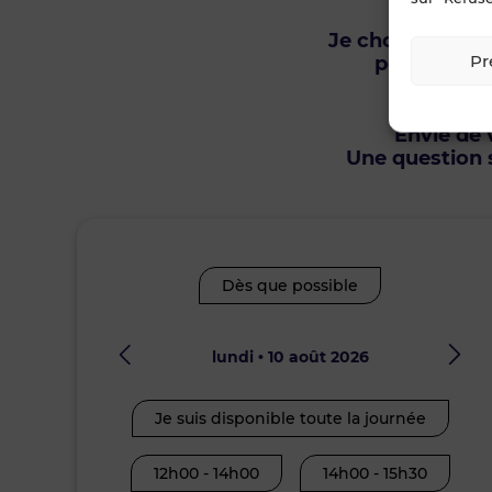
Je choisis un o
Pr
pour être r
Envie de v
Une question s
Dès que possible
lundi • 10 août 2026
Je suis disponible toute la journée
12h00 - 14h00
14h00 - 15h30