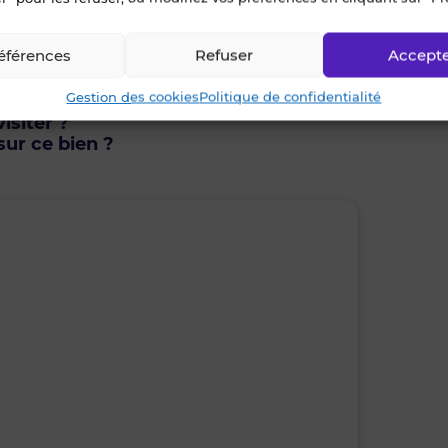
u des créneaux
éférences
Refuser
Accept
econtacté
Gestion des cookies
Politique de confidentialité
isiter ?
ur ce bien ?
mardi • 11 août 2026
mercr
Je suis disponible toute la journée
Je suis di
08h30 - 10h30
10h30 - 12h00
08h30 - 10