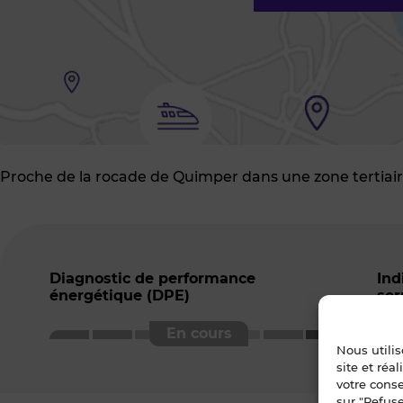
Proche de la rocade de Quimper dans une zone tertiai
Diagnostic de performance
Ind
énergétique (DPE)
ser
Nous utili
site et réa
votre cons
sur "Refuse