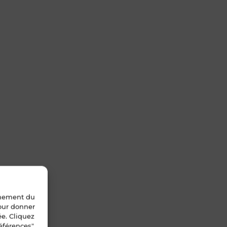
nnement du
pour donner
ée. Cliquez
éférences".