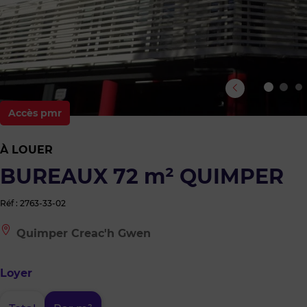
Accès pmr
À LOUER
BUREAUX 72 m² QUIMPER
Réf : 2763-33-02
Le
Quimper Creac'h Gwen
bien
est
situé
Loyer
à
:
Quimper