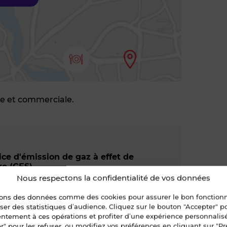
re et commerciale.
ice d'émission de gaz à effet de
re (GES)
Nous respectons la confidentialité de vos données
sons des données comme des cookies pour assurer le bon fonctio
liser des statistiques d’audience. Cliquez sur le bouton "Accepter" 
entement à ces opérations et profiter d’une expérience personnalis
r" pour les refuser, ou modifiez vos préférences en cliquant sur "Pr