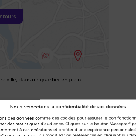
entours
 ville, dans un quartier en plein
Nous respectons la confidentialité de vos données
sons des données comme des cookies pour assurer le bon fonctio
ice d'émission de gaz à effet de
liser des statistiques d’audience. Cliquez sur le bouton "Accepter" 
re (GES)
entement à ces opérations et profiter d’une expérience personnalis
r" pour les refuser, ou modifiez vos préférences en cliquant sur "Pr