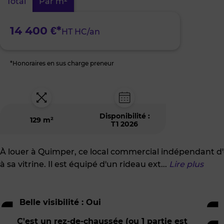
Total
Par m²
centre
14 400 €*
HT HC/an
*Honoraires en sus charge preneur
Disponibilité :
129 m²
T1 2026
À louer à Quimper, ce local commercial indépendant d'en
à sa vitrine. Il est équipé d'un rideau ext
...
Lire plus
Belle visibilité : Oui
C'est un rez-de-chaussée (ou 1 partie est