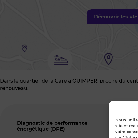
Découvrir les al
Dans le quartier de la Gare à QUIMPER, proche du centre
renouveau.
Nous utili
Diagnostic de performance
Ind
site et réa
énergétique (DPE)
ser
votre cons
sur "Refuse