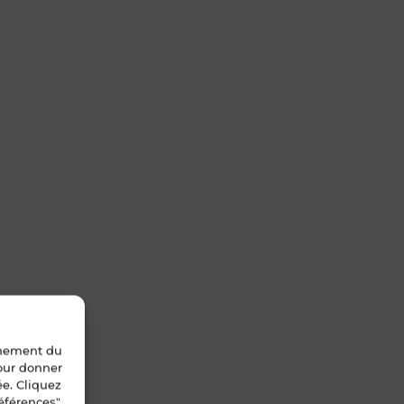
nnement du
pour donner
ée. Cliquez
éférences".