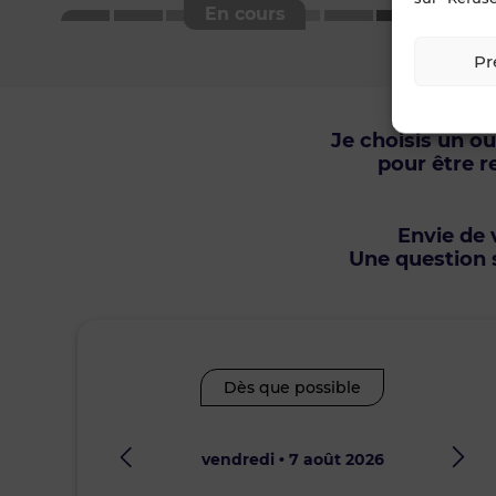
Pr
Je choisis un o
pour être r
Envie de v
Une question s
Dès que possible
vendredi • 7 août 2026