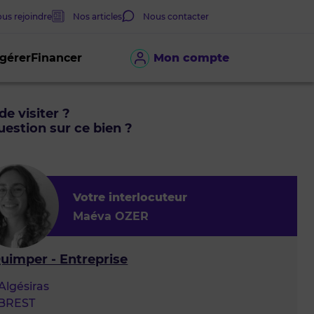
us rejoindre
Nos articles
Nous contacter
 gérer
Financer
Mon compte
de visiter ?
estion sur ce bien ?
Votre interlocuteur
Maéva OZER
Quimper - Entreprise
Algésiras
 BREST