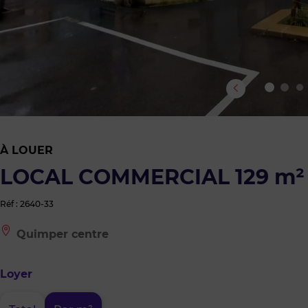
À LOUER
LOCAL COMMERCIAL 129 m²
Réf : 2640-33
Le
Quimper centre
bien
est
situé
Loyer
à
:
Quimper