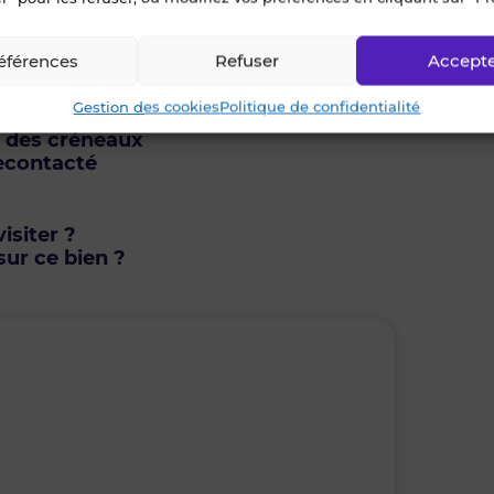
éférences
Refuser
Accept
Gestion des cookies
Politique de confidentialité
u des créneaux
econtacté
isiter ?
ur ce bien ?
lundi • 10 août 2026
mar