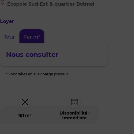
Le
Écopole Sud-Est & quartier Botmel
bien
est
situé
Loyer
à
:
Écopole
Total
Par m²
Sud-
Est
&
quartier
Nous consulter
Botmel
*Honoraires en sus charge preneur
Disponibilité :
161 m²
Immédiate