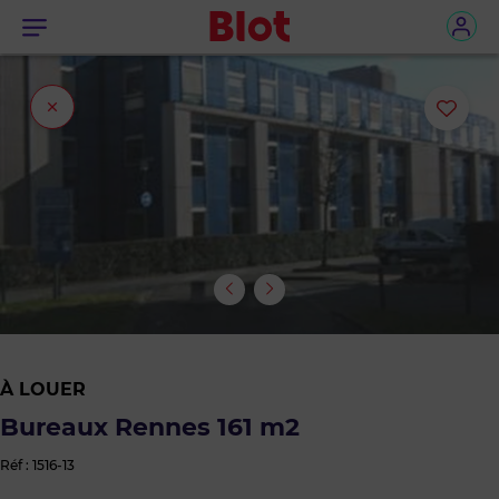
Menu
Fermer
Ajou
l'onglet
ou
sup
le
bie
des
À LOUER
favo
Bureaux Rennes 161 m2
Réf : 1516-13