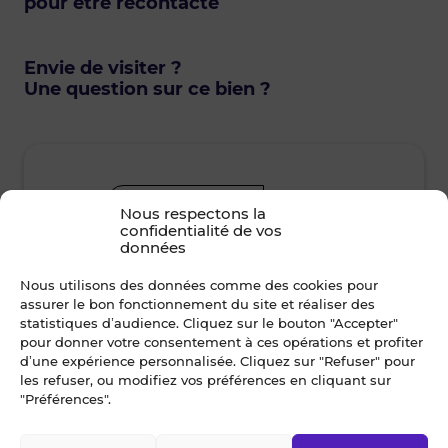
pour être recontacté
Envie de visiter ?
Une question sur ce bien ?
Dès que possible
Nous respectons la
confidentialité de vos
données
lundi • 10 août 2026
mard
Nous utilisons des données comme des cookies pour
assurer le bon fonctionnement du site et réaliser des
Je suis disponible toute la journée
Je suis disp
statistiques d’audience. Cliquez sur le bouton "Accepter"
pour donner votre consentement à ces opérations et profiter
12h00 - 14h00
14h00 - 15h30
08h30 - 10
d’une expérience personnalisée. Cliquez sur "Refuser" pour
les refuser, ou modifiez vos préférences en cliquant sur
"Préférences".
15h30 - 17h00
17h00 - 19h00
12h00 - 14