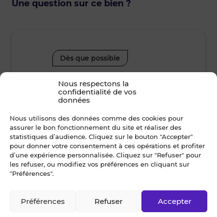
Une question sur ce bien ?
Dès que possible
Nous respectons la
lundi • 10 août 2026
mard
confidentialité de vos
données
Je suis disponible toute la journée
Je suis disp
Nous utilisons des données comme des cookies pour
assurer le bon fonctionnement du site et réaliser des
12h00 - 14h00
14h00 - 15h30
08h30 - 10
statistiques d’audience. Cliquez sur le bouton "Accepter"
pour donner votre consentement à ces opérations et profiter
d’une expérience personnalisée. Cliquez sur "Refuser" pour
15h30 - 17h00
17h00 - 19h00
12h00 - 14
les refuser, ou modifiez vos préférences en cliquant sur
"Préférences".
15h30 - 17
Nom *
Préférences
Refuser
Accepter