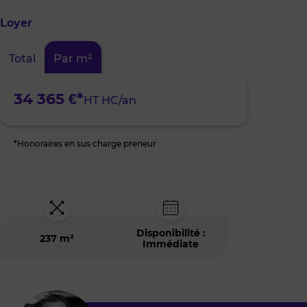
est
situé
Loyer
à
:
Secteur
Total
Par m²
Champeaux
/
Villejean
34 365 €*
HT HC/an
*Honoraires en sus charge preneur
Disponibilité :
237 m²
Immédiate