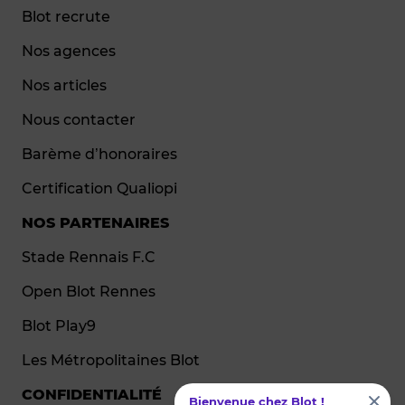
Blot recrute
Nos agences
Nos articles
Nous contacter
Barème d’honoraires
Certification Qualiopi
NOS PARTENAIRES
Stade Rennais F.C
Open Blot Rennes
Blot Play9
Les Métropolitaines Blot
CONFIDENTIALITÉ
Bienvenue chez Blot !