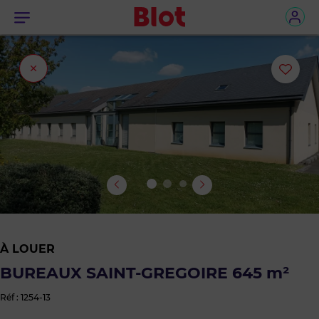
Menu
Fermer
Ajou
l'onglet
ou
sup
le
bie
des
À LOUER
favo
BUREAUX SAINT-GREGOIRE 645 m²
Réf : 1254-13