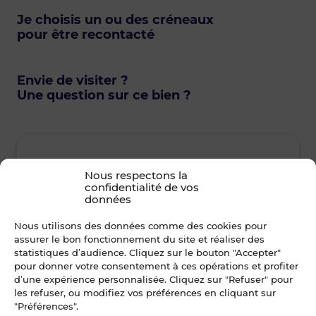
Je choisis un ou des créneaux
pour être recontacté
Envie de visiter ?
Une question sur ce bien ?
Nous respectons la
Dès que possible
confidentialité de vos
données
jeudi • 6 août 2026
vendr
Nous utilisons des données comme des cookies pour
assurer le bon fonctionnement du site et réaliser des
statistiques d’audience. Cliquez sur le bouton "Accepter"
Je suis disponible toute la journée
Je suis disp
pour donner votre consentement à ces opérations et profiter
d’une expérience personnalisée. Cliquez sur "Refuser" pour
12h00 - 14h00
14h00 - 15h30
08h30 - 10
les refuser, ou modifiez vos préférences en cliquant sur
"Préférences".