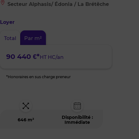
Le
Secteur Alphasis/ Édonia / La Brétêche
bien
est
situé
Loyer
à
:
Secteur
Total
Par m²
Alphasis/
Édonia
/
La
90 440 €*
HT HC/an
Brétêche
*Honoraires en sus charge preneur
Disponibilité :
646 m²
Immédiate