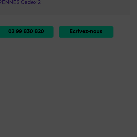
RENNES Cedex 2
02 99 830 820
Ecrivez-nous