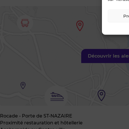
Pr
Découvrir les al
Rocade - Porte de ST-NAZAIRE
Proximité restauration et hôtellerie