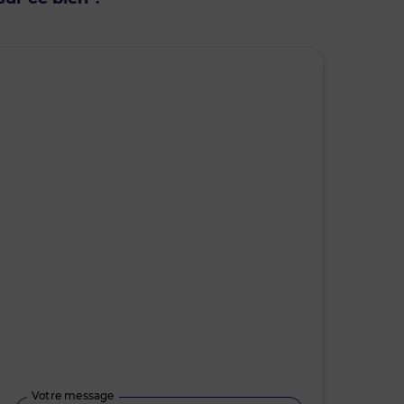
lundi • 10 août 2026
mar
Je suis disponible toute la journée
Je suis di
08h30 - 10h30
10h30 - 12h00
08h30 - 10
12h00 - 14h00
14h00 - 15h30
12h00 - 14
15h30 - 17h00
17h00 - 19h00
15h30 - 17
Votre message