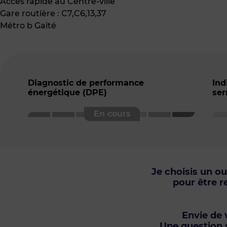
Accès rapide au Centre-ville
Gare routière : C7,C6,13,37
Métro b Gaité
Diagnostic de performance
Ind
énergétique (DPE)
ser
Je choisis un o
pour être r
Envie de v
Une question s