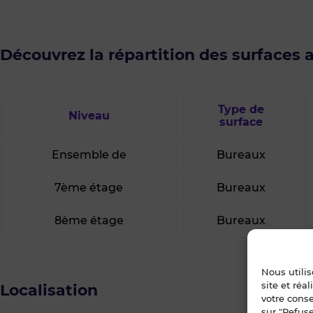
Découvrez la répartition des surfaces 
Type de
Niveau
surface
Ensemble de
Bureaux
7ème étage
Bureaux
8ème étage
Bureaux
Nous utili
site et réa
Localisation
votre cons
sur "Refuse