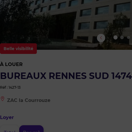
Belle visibilité
À LOUER
BUREAUX RENNES SUD 1474
Réf : 1427-13
Le
ZAC la Courrouze
bien
est
situé
Loyer
à
:
ZAC