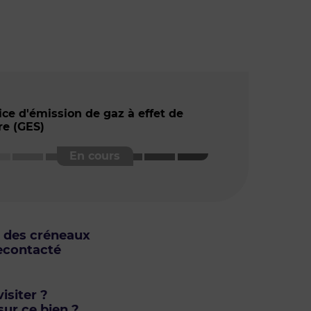
ice d'émission de gaz à effet de
re (GES)
u des créneaux
econtacté
isiter ?
ur ce bien ?