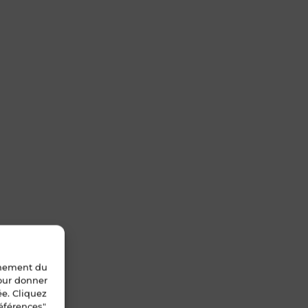
nnement du
pour donner
ée. Cliquez
éférences".