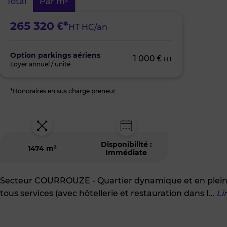
Total
Par m²
la
Courrouze
265 320 €*
HT HC/an
Option parkings aériens
1 000 €
HT
Loyer annuel / unité
*Honoraires en sus charge preneur
Disponibilité :
1474 m²
Immédiate
Secteur COURROUZE - Quartier dynamique et en plein 
tous services (avec hôtellerie et restauration dans l
...
Li