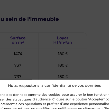
au sein de l'immeuble
Surface
Loyer
en m²
HT/m²/an
1474
180 €
737
180 €
737
180 €
Nous respectons la confidentialité de vos données
sons des données comme des cookies pour assurer le bon fonctio
liser des statistiques d’audience. Cliquez sur le bouton "Accepter" 
entement à ces opérations et profiter d’une expérience personnalis
r" pour les refuser, ou modifiez vos préférences en cliquant sur "Pr