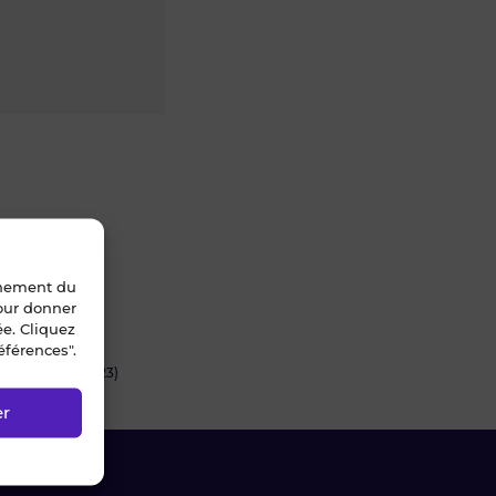
nnement du
pour donner
ée. Cliquez
éférences".
24834 - 0598-23)
er