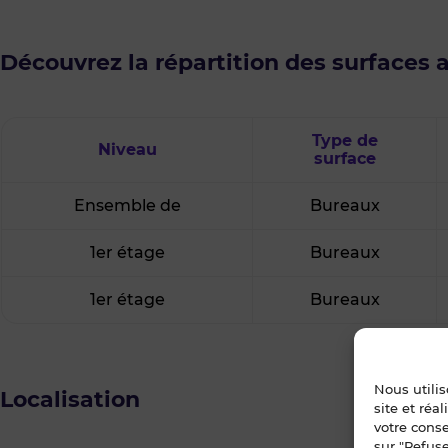
Découvrez la répartition des surfaces 
Type de
Niveau
surface
Ensemble de
Bureaux
1er étage
Bureaux
1er étage
Bureaux
Nous utili
Localisation
site et réa
votre cons
sur "Refuse