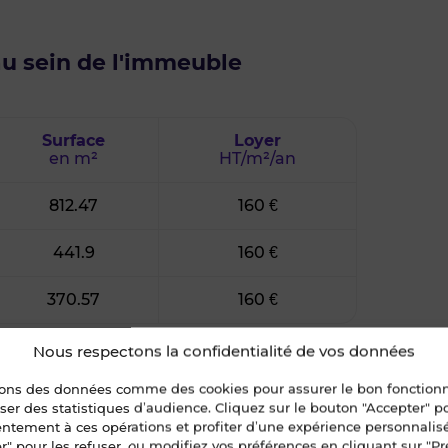
au sein de l'immeuble
Surface
Loyer
en m²
HT/m²/an
812.47
160 €
441.9
160 €
370.57
160 €
Nous respectons la confidentialité de vos données
sons des données comme des cookies pour assurer le bon fonctio
liser des statistiques d’audience. Cliquez sur le bouton "Accepter" 
entement à ces opérations et profiter d’une expérience personnalis
r" pour les refuser, ou modifiez vos préférences en cliquant sur "Pr