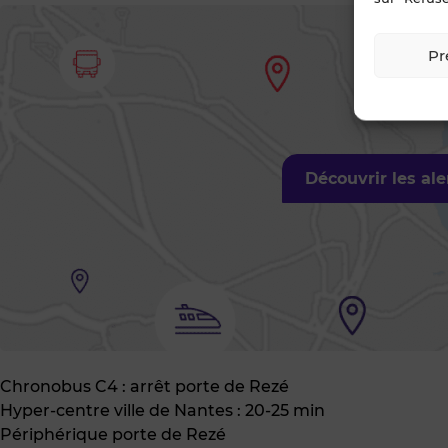
Pr
Découvrir les al
Chronobus C4 : arrêt porte de Rezé
Hyper-centre ville de Nantes : 20-25 min
Périphérique porte de Rezé