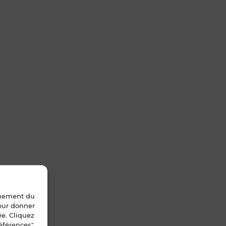
nnement du
pour donner
ée. Cliquez
éférences".