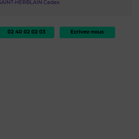
 SAINT-HERBLAIN Cedex
02 40 02 02 03
Ecrivez-nous