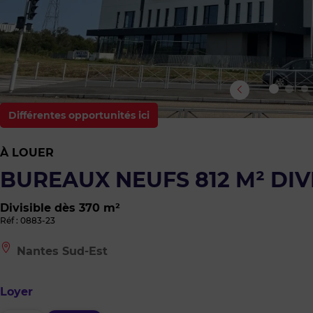
Différentes opportunités ici
À LOUER
BUREAUX NEUFS 812 M² DIV
Divisible dès 370 m²
Réf : 0883-23
Le
Nantes Sud-Est
bien
est
situé
Loyer
à
: