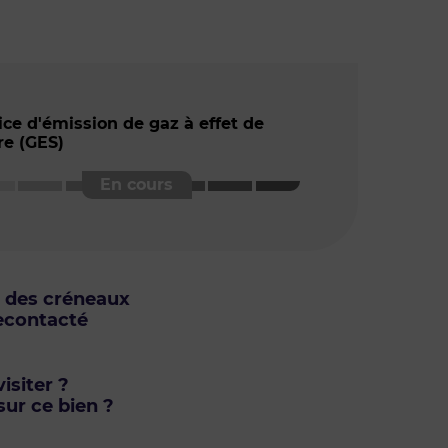
ice d'émission de gaz à effet de
re (GES)
u des créneaux
econtacté
isiter ?
ur ce bien ?