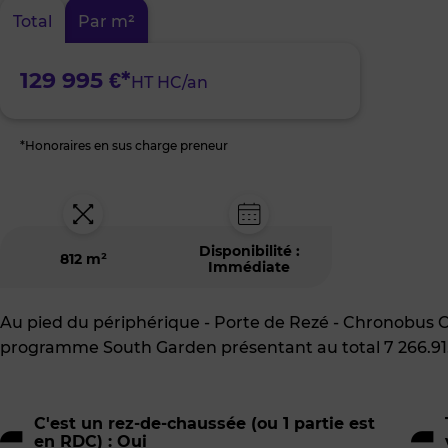
Nantes
Total
Par m²
Sud-
Est
129 995 €*
HT HC/an
*Honoraires en sus charge preneur
Disponibilité :
812 m²
Immédiate
Au pied du périphérique - Porte de Rezé - Chronobus C
programme South Garden présentant au total 7 266.91
C'est un rez-de-chaussée (ou 1 partie est
en RDC) : Oui