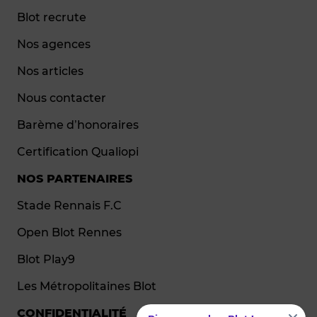
Blot recrute
Nos agences
Nos articles
Nous contacter
Barème d’honoraires
Certification Qualiopi
NOS PARTENAIRES
Stade Rennais F.C
Open Blot Rennes
Blot Play9
Les Métropolitaines Blot
CONFIDENTIALITÉ