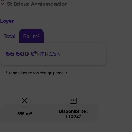
Le
St Brieuc Agglomération
bien
est
situé
Loyer
à
:
St
Total
Par m²
Brieuc
Agglomération
66 600 €*
HT HC/an
*Honoraires en sus charge preneur
Disponibilité :
555 m²
T1 2027