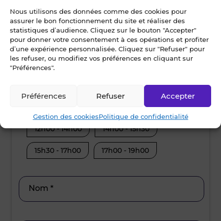
Nous utilisons des données comme des cookies pour
assurer le bon fonctionnement du site et réaliser des
Dès que possible
statistiques d’audience. Cliquez sur le bouton "Accepter"
pour donner votre consentement à ces opérations et profiter
d’une expérience personnalisée. Cliquez sur "Refuser" pour
les refuser, ou modifiez vos préférences en cliquant sur
mardi • 11 août 2026
mercre
"Préférences".
Je suis disponible toute la journée
Je suis disp
Préférences
Refuser
Accepter
08h30 - 10h30
10h30 - 12h00
08h30 - 10
Gestion des cookies
Politique de confidentialité
12h00 - 14h00
14h00 - 15h30
12h00 - 14
15h30 - 17h00
17h00 - 19h00
15h30 - 17
Nom *