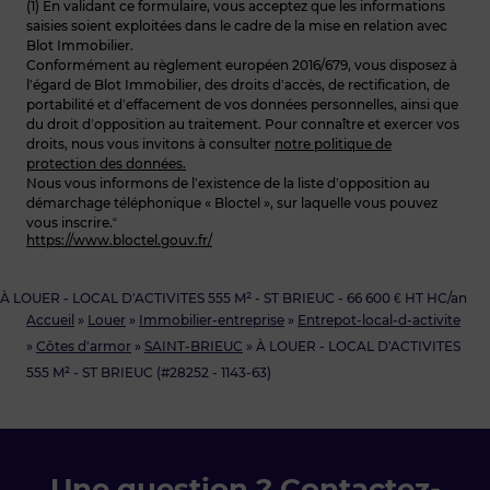
(1) En validant ce formulaire, vous acceptez que les informations
saisies soient exploitées dans le cadre de la mise en relation avec
Blot Immobilier.
Conformément au règlement européen 2016/679, vous disposez à
l’égard de Blot Immobilier, des droits d’accès, de rectification, de
portabilité et d’effacement de vos données personnelles, ainsi que
du droit d’opposition au traitement. Pour connaître et exercer vos
droits, nous vous invitons à consulter
notre politique de
protection des données.
Nous vous informons de l’existence de la liste d’opposition au
démarchage téléphonique « Bloctel », sur laquelle vous pouvez
vous inscrire.“
https://www.bloctel.gouv.fr/
À LOUER - LOCAL D'ACTIVITES 555 M² - ST BRIEUC - 66 600 € HT HC/an
Accueil
»
Louer
»
Immobilier-entreprise
»
Entrepot-local-d-activite
»
Côtes d'armor
»
SAINT-BRIEUC
»
À LOUER - LOCAL D'ACTIVITES
555 M² - ST BRIEUC (#28252 - 1143-63)
Une question ? Contactez-