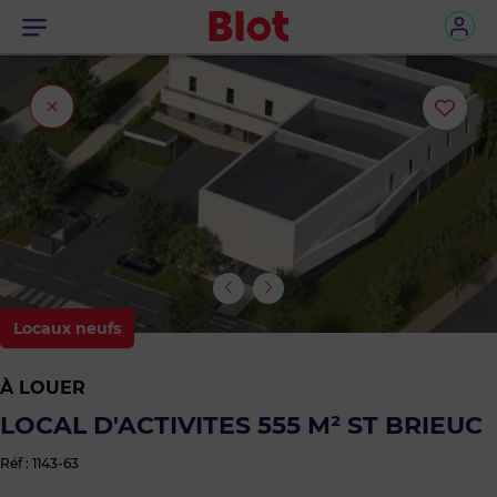
Menu
Fermer
Ajou
l'onglet
ou
sup
le
bie
Locaux neufs
des
À LOUER
favo
LOCAL D'ACTIVITES 555 M² ST BRIEUC
Réf : 1143-63