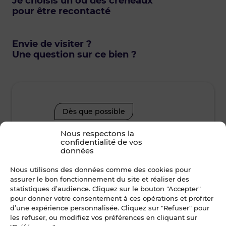
Je choisis un ou des créneaux
pour être recontacté
Envie de visiter ?
Une question sur ce bien ?
Dès que possible
Nous respectons la
confidentialité de vos
vendredi • 7 août 2026
lund
données
Je suis disponible toute la journée
Je suis disp
Nous utilisons des données comme des cookies pour
assurer le bon fonctionnement du site et réaliser des
statistiques d’audience. Cliquez sur le bouton "Accepter"
08h30 - 10h30
10h30 - 12h00
08h30 - 10
pour donner votre consentement à ces opérations et profiter
d’une expérience personnalisée. Cliquez sur "Refuser" pour
12h00 - 14h00
14h00 - 15h30
12h00 - 14
les refuser, ou modifiez vos préférences en cliquant sur