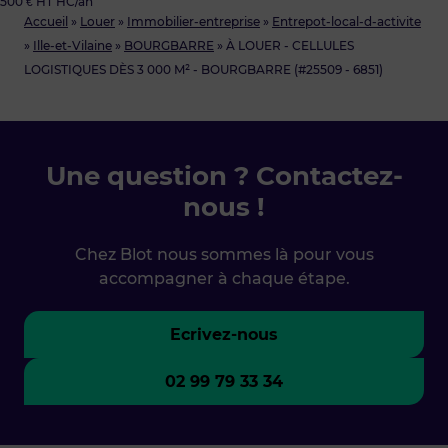
500 € HT HC/an
Accueil
»
Louer
»
Immobilier-entreprise
»
Entrepot-local-d-activite
»
Ille-et-Vilaine
»
BOURGBARRE
»
À LOUER - CELLULES
LOGISTIQUES DÈS 3 000 M² - BOURGBARRE (#25509 - 6851)
Une question ? Contactez-
nous !
Chez Blot nous sommes là pour vous
accompagner à chaque étape.
Ecrivez-nous
02 99 79 33 34