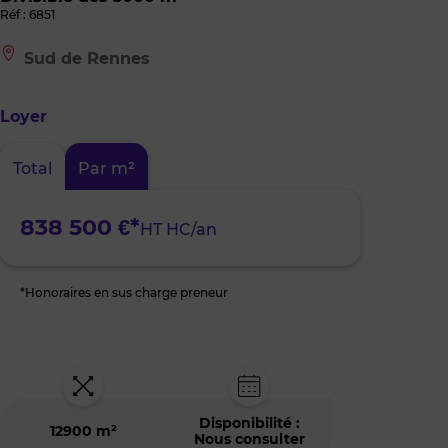
Réf : 6851
Le
Sud de Rennes
bien
est
situé
Loyer
à
:
Sud
Total
Par m²
de
Rennes
838 500 €*
HT HC/an
*Honoraires en sus charge preneur
Disponibilité :
12900 m²
Nous consulter