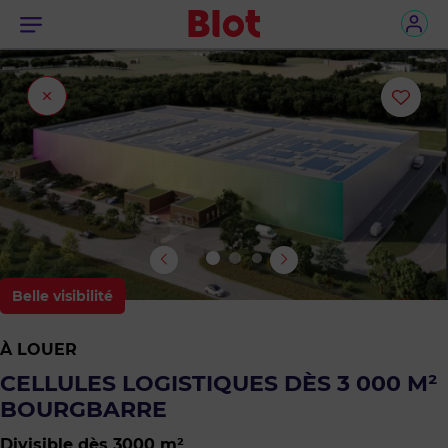
Menu
Fermer
Ajou
l'onglet
ou
sup
le
bie
Belle visibilité
des
À LOUER
favo
CELLULES LOGISTIQUES DÈS 3 000 M²
BOURGBARRE
Divisible dès 3000 m²