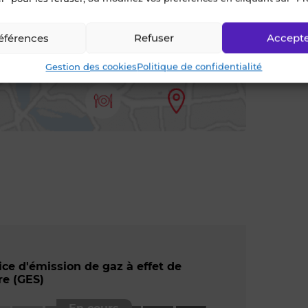
entours
éférences
Refuser
Accept
Gestion des cookies
Politique de confidentialité
ice d'émission de gaz à effet de
re (GES)