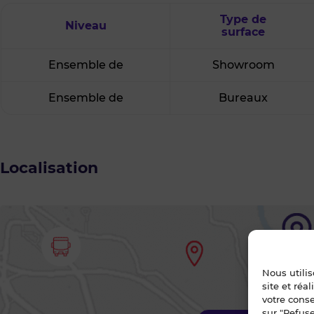
Type de
Niveau
surface
Ensemble de
Showroom
Ensemble de
Bureaux
Localisation
Nous utili
site et réa
votre cons
sur "Refuse