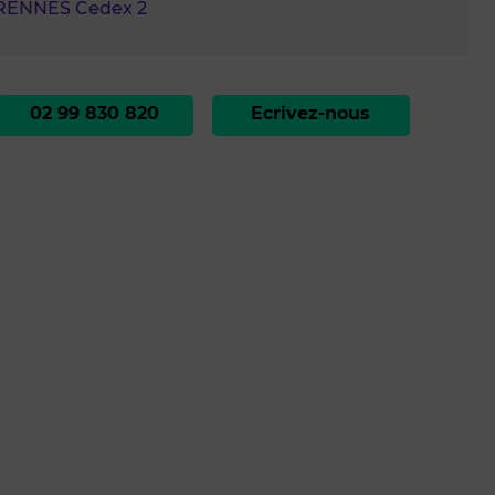
RENNES Cedex 2
02 99 830 820
Ecrivez-nous