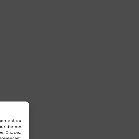
nnement du
pour donner
ée. Cliquez
éférences".