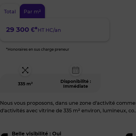
:
Nord
Total
Par m²
de
Rennes
29 300 €*
HT HC/an
*Honoraires en sus charge preneur
Disponibilité :
335 m²
Immédiate
Nous vous proposons, dans une zone d'activité comme
d'activités avec vitrine de 335 m² environ, lumineux, co
.
Belle visibilité : Oui