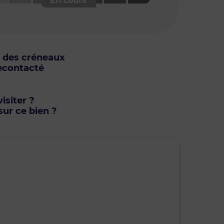
u des créneaux
econtacté
isiter ?
ur ce bien ?
lundi • 10 août 2026
mar