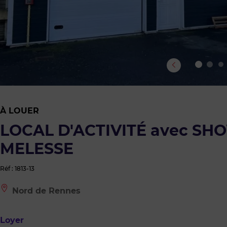
À LOUER
LOCAL D'ACTIVITÉ avec SH
MELESSE
Réf : 1813-13
Le
Nord de Rennes
bien
est
situé
Loyer
à