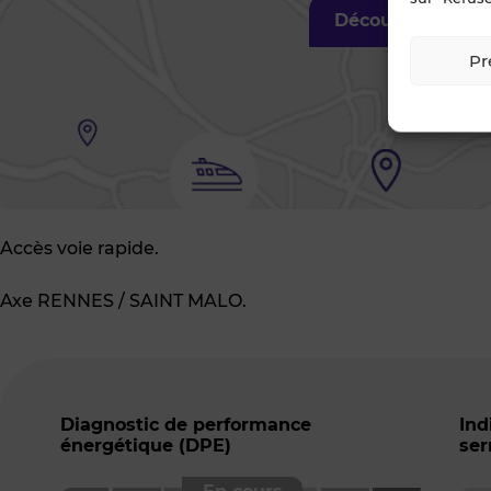
Découvrir les al
Pr
Accès voie rapide.
Axe RENNES / SAINT MALO.
Diagnostic de performance
Ind
énergétique (DPE)
ser