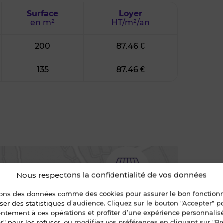
Surface
Loyer
en m²
HT/m²/an
200
87.46 €
135
87.46 €
Nous respectons la confidentialité de vos données
sons des données comme des cookies pour assurer le bon fonctio
liser des statistiques d’audience. Cliquez sur le bouton "Accepter" 
entement à ces opérations et profiter d’une expérience personnalis
r" pour les refuser, ou modifiez vos préférences en cliquant sur "Pr