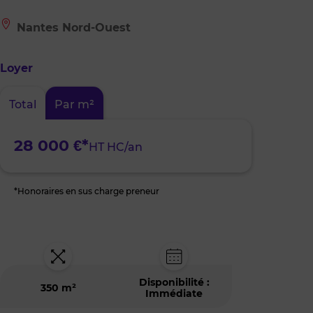
Le
Nantes Nord-Ouest
bien
est
situé
Loyer
à
:
Nantes
Total
Par m²
Nord-
Ouest
28 000 €*
HT HC/an
*Honoraires en sus charge preneur
Disponibilité :
350 m²
Immédiate