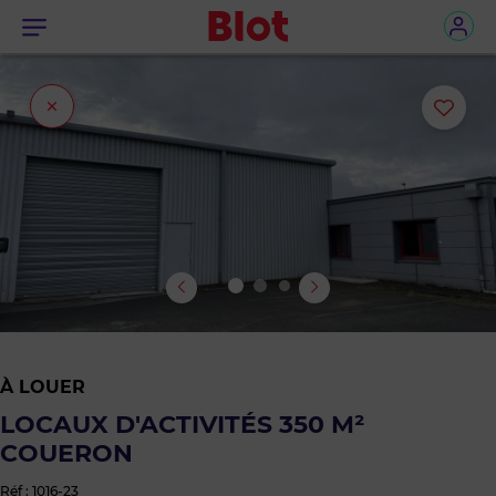
Menu
Fermer
Ajou
l'onglet
ou
sup
le
bie
des
À LOUER
favo
LOCAUX D'ACTIVITÉS 350 M²
COUERON
Réf : 1016-23