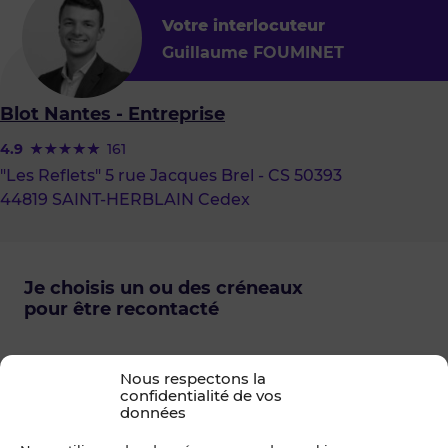
Votre interlocuteur
Guillaume FOUMINET
Blot Nantes - Entreprise
4.9
161
"Les Reflets" 5 rue Jacques Brel - CS 50393
44819 SAINT-HERBLAIN Cedex
Je choisis un ou des créneaux
pour être recontacté
Envie de visiter ?
Nous respectons la
Une question sur ce bien ?
confidentialité de vos
données