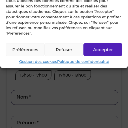
Nous utilisons des données comme des cookies pour
assurer le bon fonctionnement du site et réaliser des
statistiques d’audience. Cliquez sur le bouton "Accepter"
pour donner votre consentement à ces opérations et profiter
Dès que possible
d’une expérience personnalisée. Cliquez sur "Refuser" pour
les refuser, ou modifiez vos préférences en cliquant sur
"Préférences".
lundi • 10 août 2026
mard
Préférences
Refuser
Accepter
Je suis disponible toute la journée
Je suis disp
Gestion des cookies
Politique de confidentialité
12h00 - 14h00
14h00 - 15h30
08h30 - 10
15h30 - 17h00
17h00 - 19h00
12h00 - 14
15h30 - 17
Nom *
Prénom *