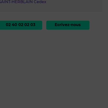
 SAINT-HERBLAIN Cedex
02 40 02 02 03
Ecrivez-nous