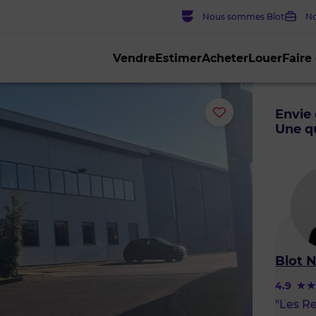
Nous sommes Blot
No
Vendre
Estimer
Acheter
Louer
Faire
Ajouter
Envie 
Une qu
ou
supprimer
le
bien
Blot N
des
4.9
"Les Re
favoris