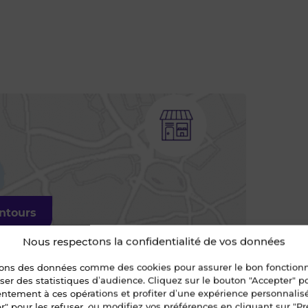
entours
Nous respectons la confidentialité de vos données
sons des données comme des cookies pour assurer le bon fonctio
liser des statistiques d’audience. Cliquez sur le bouton "Accepter" 
entement à ces opérations et profiter d’une expérience personnalis
r" pour les refuser, ou modifiez vos préférences en cliquant sur "Pr