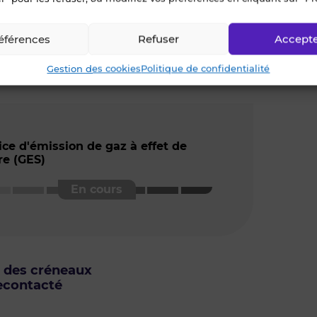
éférences
Refuser
Accept
Gestion des cookies
Politique de confidentialité
ice d'émission de gaz à effet de
re (GES)
u des créneaux
econtacté