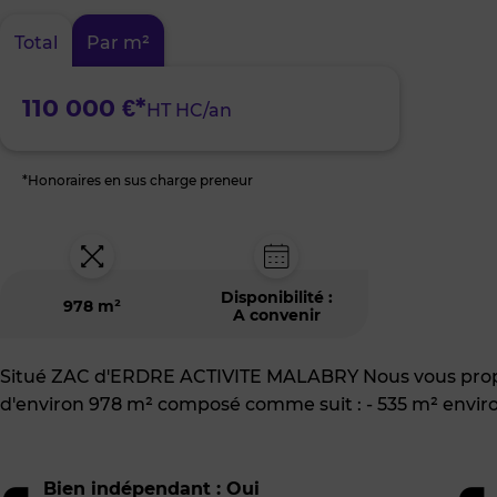
:
Nantes
Total
Par m²
Nord-
Est
110 000 €*
HT HC/an
*Honoraires en sus charge preneur
Disponibilité :
978 m²
A convenir
Situé ZAC d'ERDRE ACTIVITE MALABRY Nous vous proposo
d'environ 978 m² composé comme suit : - 535 m² envir
Bien indépendant : Oui