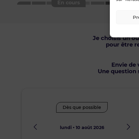
Pr
Je choisis un o
pour être r
Envie de v
Une question s
Dès que possible
lundi • 10 août 2026