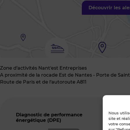
Découvrir les al
Zone d'activités Nant'est Entreprises
A proximité de la rocade Est de Nantes - Porte de Sain
Route de Paris et de l'autoroute A811
Nous utili
Diagnostic de performance
Ind
site et réa
énergétique (DPE)
ser
votre cons
sur "Refuse