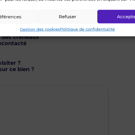
éférences
Refuser
Accept
Gestion des cookies
Politique de confidentialité
u des créneaux
econtacté
isiter ?
ur ce bien ?
mardi • 11 août 2026
mercr