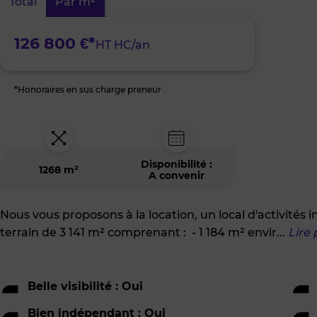
Total
Par m²
Nord-
Est
126 800 €*
HT HC/an
*Honoraires en sus charge preneur
Disponibilité :
1268 m²
A convenir
Nous vous proposons à la location, un local d'activités
terrain de 3 141 m² comprenant : - 1 184 m² envir
...
Lire 
Belle visibilité : Oui
Bien indépendant : Oui