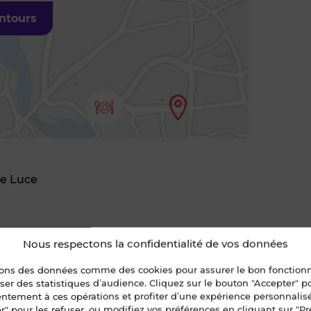
entours
te Luce
Nous respectons la confidentialité de vos données
sons des données comme des cookies pour assurer le bon fonctio
ice d'émission de gaz à effet de
liser des statistiques d’audience. Cliquez sur le bouton "Accepter" 
re (GES)
entement à ces opérations et profiter d’une expérience personnalis
r" pour les refuser, ou modifiez vos préférences en cliquant sur "Pr