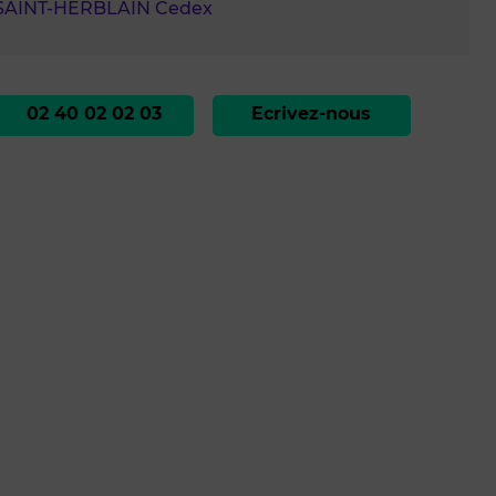
 SAINT-HERBLAIN Cedex
02 40 02 02 03
Ecrivez-nous