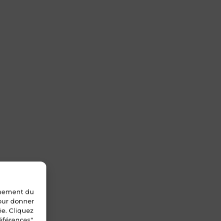
nnement du
pour donner
ée. Cliquez
éférences".