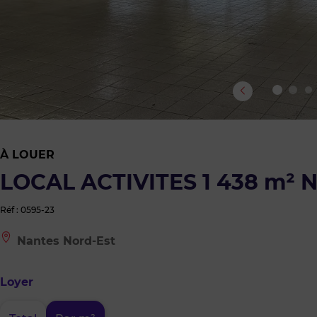
À LOUER
LOCAL ACTIVITES 1 438 m² 
Réf : 0595-23
Le
Nantes Nord-Est
bien
est
situé
Loyer
à
:
Nantes