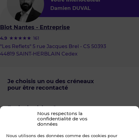
Damien DUVAL
Blot Nantes - Entreprise
4.9
161
"Les Reflets" 5 rue Jacques Brel - CS 50393
44819 SAINT-HERBLAIN Cedex
Je choisis un ou des créneaux
pour être recontacté
Envie de visiter ?
Nous respectons la
Une question sur ce bien ?
confidentialité de vos
données
Nous utilisons des données comme des cookies pour