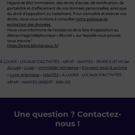
l’égard de Blot Immobilier, des droits d’accès, de rectification, de
portabilité et d’effacement de vos données personnelles, ainsi que
du droit d’opposition au traitement. Pour connaître et exercer vos
droits, nous vous invitons à consulter
notre politique de
protection des données.
Nous vous informons de l’existence de la liste d’opposition au
démarchage téléphonique « Bloctel », sur laquelle vous pouvez
vous inscrire.“
https://www.bloctel.gouv.fr/
À LOUER - LOCAUX D'ACTIVITÉS - 491 M² - NANTES - 39 000 € HT HC/an
Accueil
»
Louer
»
Immobilier-entreprise
»
Entrepot-local-d-activite
»
Loire-Atlantique
»
NANTES
»
À LOUER - LOCAUX D'ACTIVITÉS -
491 M² - NANTES (#26257 - 1065-23)
Une question ? Contactez-
nous !