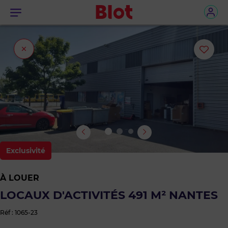
Menu
Fermer
Ajou
l'onglet
ou
sup
le
bie
Exclusivité
des
À LOUER
favo
LOCAUX D'ACTIVITÉS 491 M² NANTES
Réf : 1065-23