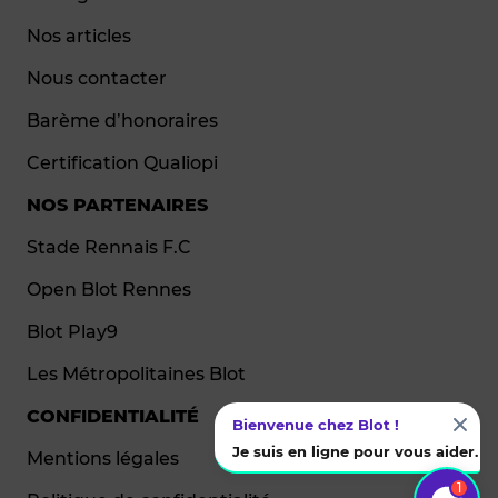
Nos articles
Nous contacter
Barème d’honoraires
Certification Qualiopi
NOS PARTENAIRES
Stade Rennais F.C
Open Blot Rennes
Blot Play9
Les Métropolitaines Blot
CONFIDENTIALITÉ
Bienvenue chez Blot !
Je suis en ligne pour vous aider.
Mentions légales
1