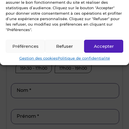
assurer le bon fonctionnement du site et réaliser des
statistiques d’audience. Cliquez sur le bouton "Accepter"
Dès que possible
pour donner votre consentement à ces opérations et profiter
d’une expérience personnalisée. Cliquez sur "Refuser" pour
les refuser, ou modifiez vos préférences en cliquant sur
lundi • 10 août 2026
mard
"Préférences".
Je suis disponible toute la journée
Je suis disp
Préférences
Refuser
Accepter
12h00 - 14h00
14h00 - 15h30
08h30 - 10
Gestion des cookies
Politique de confidentialité
15h30 - 17h00
17h00 - 19h00
12h00 - 14
15h30 - 17
Nom *
Prénom *