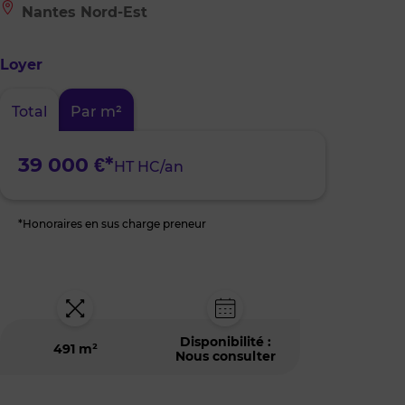
Le
Nantes Nord-Est
bien
est
situé
Loyer
à
:
Nantes
Total
Par m²
Nord-
Est
39 000 €*
HT HC/an
*Honoraires en sus charge preneur
Disponibilité :
491 m²
Nous consulter