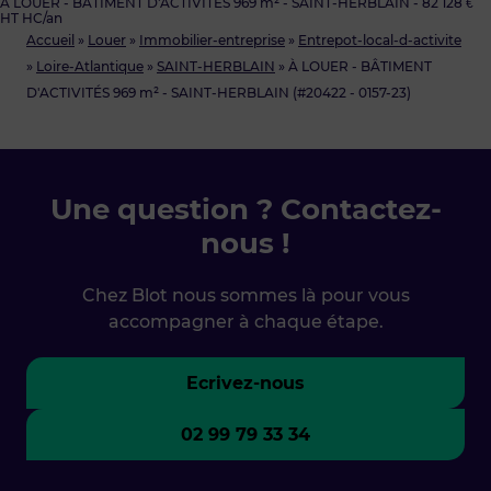
À LOUER - BÂTIMENT D'ACTIVITÉS 969 m² - SAINT-HERBLAIN - 82 128 €
HT HC/an
Accueil
»
Louer
»
Immobilier-entreprise
»
Entrepot-local-d-activite
»
Loire-Atlantique
»
SAINT-HERBLAIN
»
À LOUER - BÂTIMENT
D'ACTIVITÉS 969 m² - SAINT-HERBLAIN (#20422 - 0157-23)
Une question ? Contactez-
nous !
Chez Blot nous sommes là pour vous
accompagner à chaque étape.
Ecrivez-nous
02 99 79 33 34