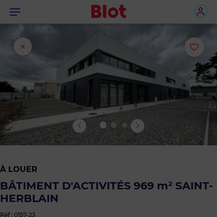
Menu
Fermer
Ajou
l'onglet
ou
sup
le
bie
des
À LOUER
favo
BÂTIMENT D'ACTIVITÉS 969 m² SAINT-
HERBLAIN
Réf : 0157-23