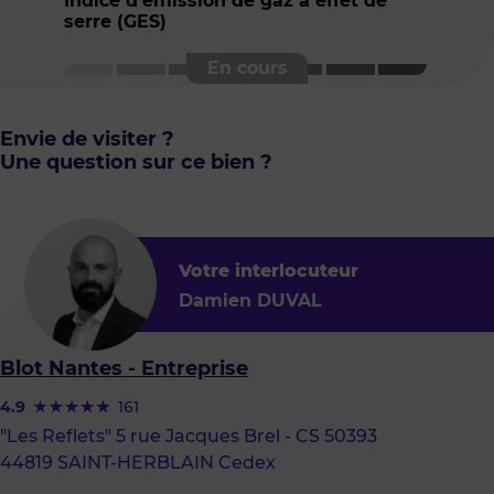
Indice d'émission de gaz à effet de
serre (GES)
Envie de visiter ?
Une question sur ce bien ?
Votre interlocuteur
Damien DUVAL
Blot Nantes - Entreprise
4.9
161
"Les Reflets" 5 rue Jacques Brel - CS 50393
44819 SAINT-HERBLAIN Cedex