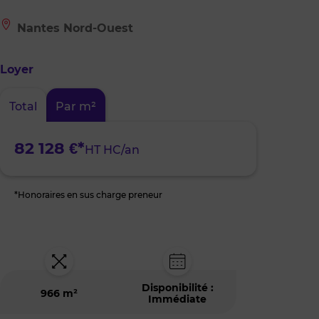
Le
Nantes Nord-Ouest
bien
est
situé
Loyer
à
:
Nantes
Total
Par m²
Nord-
Ouest
82 128 €*
HT HC/an
*Honoraires en sus charge preneur
Disponibilité :
966 m²
Immédiate