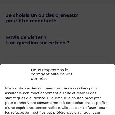
Je choisis un ou des créneaux
pour être recontacté
Envie de visiter ?
Une question sur ce bien ?
Nous respectons la
Dès que possible
confidentialité de vos
données
lundi • 10 août 2026
mard
Nous utilisons des données comme des cookies pour
assurer le bon fonctionnement du site et réaliser des
statistiques d’audience. Cliquez sur le bouton "Accepter"
Je suis disponible toute la journée
Je suis disp
pour donner votre consentement à ces opérations et profiter
d’une expérience personnalisée. Cliquez sur "Refuser" pour
les refuser, ou modifiez vos préférences en cliquant sur
12h00 - 14h00
14h00 - 15h30
08h30 - 10