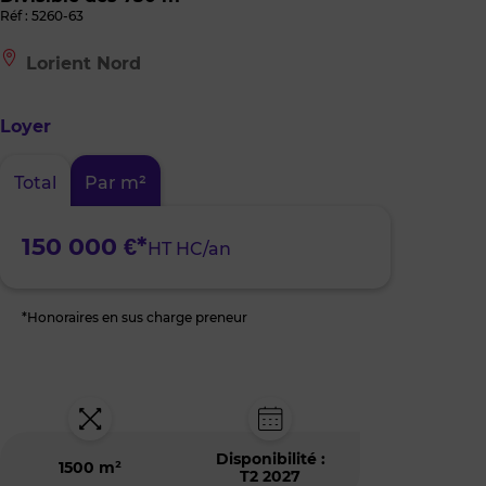
Réf : 5260-63
Le
Lorient Nord
bien
est
situé
Loyer
à
:
Lorient
Total
Par m²
Nord
150 000 €*
HT HC/an
*Honoraires en sus charge preneur
Disponibilité :
1500 m²
T2 2027