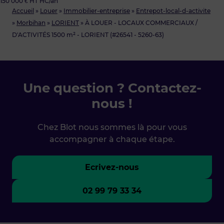
150 000 € HT HC/an
Accueil
»
Louer
»
Immobilier-entreprise
»
Entrepot-local-d-activite
»
Morbihan
»
LORIENT
»
À LOUER - LOCAUX COMMERCIAUX /
D'ACTIVITÉS 1500 m² - LORIENT (#26541 - 5260-63)
Une question ? Contactez-
nous !
Chez Blot nous sommes là pour vous
accompagner à chaque étape.
Ecrivez-nous
02 99 79 33 34