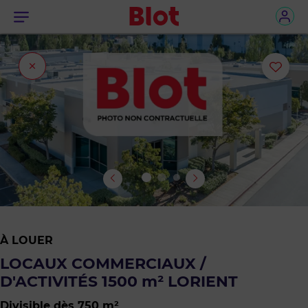
Menu
Fermer
Ajou
l'onglet
ou
sup
le
bie
des
À LOUER
favo
LOCAUX COMMERCIAUX /
D'ACTIVITÉS 1500 m² LORIENT
Divisible dès 750 m²