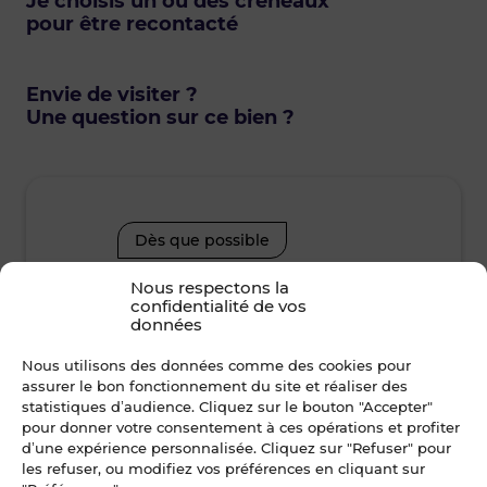
Je choisis un ou des créneaux
pour être recontacté
Envie de visiter ?
Une question sur ce bien ?
Dès que possible
Nous respectons la
confidentialité de vos
mardi • 11 août 2026
mercre
données
Je suis disponible toute la journée
Je suis disp
Nous utilisons des données comme des cookies pour
assurer le bon fonctionnement du site et réaliser des
statistiques d’audience. Cliquez sur le bouton "Accepter"
08h30 - 10h30
10h30 - 12h00
08h30 - 10
pour donner votre consentement à ces opérations et profiter
d’une expérience personnalisée. Cliquez sur "Refuser" pour
12h00 - 14h00
14h00 - 15h30
12h00 - 14
les refuser, ou modifiez vos préférences en cliquant sur