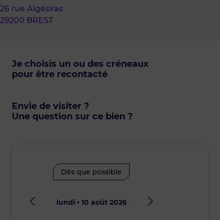
26 rue Algésiras
29200 BREST
Je choisis un ou des créneaux
pour être recontacté
Envie de visiter ?
Une question sur ce bien ?
Dès que possible
lundi • 10 août 2026
mard