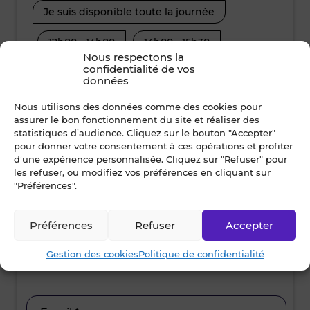
Je suis disponible toute la journée
Je suis disp
12h00 - 14h00
14h00 - 15h30
08h30 - 10
Nous respectons la
confidentialité de vos
15h30 - 17h00
17h00 - 19h00
12h00 - 14
données
15h30 - 17
Nous utilisons des données comme des cookies pour
assurer le bon fonctionnement du site et réaliser des
Nom *
statistiques d’audience. Cliquez sur le bouton "Accepter"
pour donner votre consentement à ces opérations et profiter
d’une expérience personnalisée. Cliquez sur "Refuser" pour
les refuser, ou modifiez vos préférences en cliquant sur
"Préférences".
Prénom *
Préférences
Refuser
Accepter
Ville *
Gestion des cookies
Politique de confidentialité