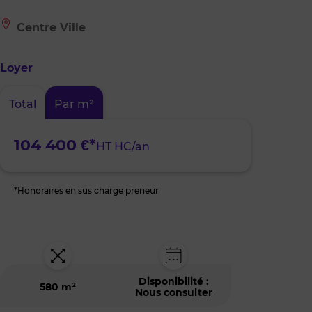
Le
Centre Ville
bien
est
situé
Loyer
à
:
Centre
Total
Par m²
Ville
104 400 €*
HT HC/an
*Honoraires en sus charge preneur
Disponibilité :
580 m²
Nous consulter