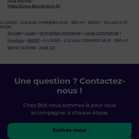
vous inscrire.“
https://www.bloctel.gouv.fr/
À LOUER - LOCAUX COMMERCIAUX - 580 m² - BREST - 104 400 € HT
HC/an
Accueil
»
Louer
»
Immobilier-entreprise
»
Local-commercial
»
Finistère
»
BREST
»
À LOUER - LOCAUX COMMERCIAUX - 580 m² -
BREST (#25768 - 2538-33)
Une question ? Contactez-
nous !
Chez Blot nous sommes là pour vous
accompagner à chaque étape.
Ecrivez-nous