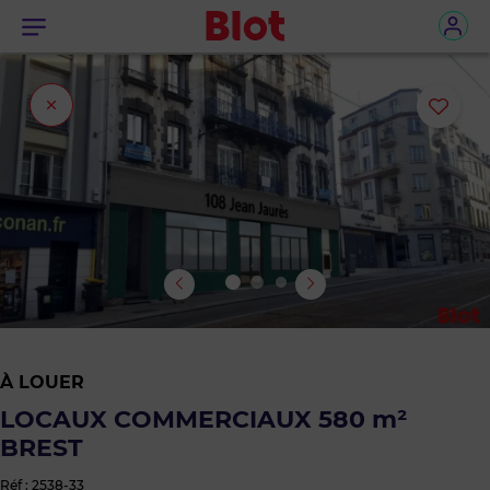
Menu
Fermer
Ajou
l'onglet
ou
sup
le
bie
des
À LOUER
favo
LOCAUX COMMERCIAUX 580 m²
BREST
Réf : 2538-33