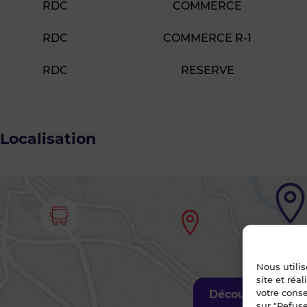
RDC
COMMERCE
RDC
COMMERCE R-1
RDC
RESERVE
Localisation
Nous utili
site et réa
votre cons
Découvrir les al
sur "Refuse