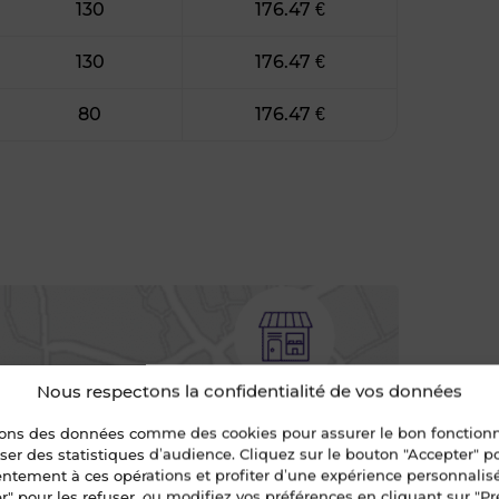
130
176.47 €
130
176.47 €
80
176.47 €
Nous respectons la confidentialité de vos données
sons des données comme des cookies pour assurer le bon fonctio
liser des statistiques d’audience. Cliquez sur le bouton "Accepter" 
entement à ces opérations et profiter d’une expérience personnalis
entours
r" pour les refuser, ou modifiez vos préférences en cliquant sur "Pr