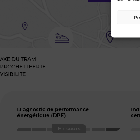
Pr
AXE DU TRAM
PROCHE LIBERTE
VISIBILITE
Diagnostic de performance
Ind
énergétique (DPE)
ser