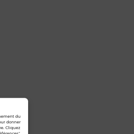
nnement du
pour donner
ée. Cliquez
éférences".