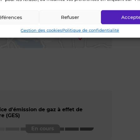
éférences
Refuser
Accept
Gestion des cookies
Politique de confidentialité
ice d'émission de gaz à effet de
re (GES)