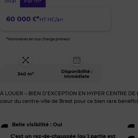
Total
Par m²
Ville
60 000 €*
HT HC/an
*Honoraires en sus charge preneur
Disponibilité :
340 m²
Immédiate
À LOUER – BIEN D’EXCEPTION EN HYPER CENTRE DE
cœur du centre-ville de Brest pour ce bien rare bénéfic
Belle visibilité : Oui
C'est un rez-de-chaussée (ou 1 partie est