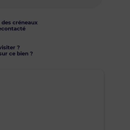
u des créneaux
econtacté
isiter ?
ur ce bien ?
mardi • 11 août 2026
mercr
Je suis disponible toute la journée
Je suis di