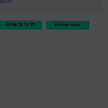
 BREST
02 98 33 70 77
Ecrivez-nous