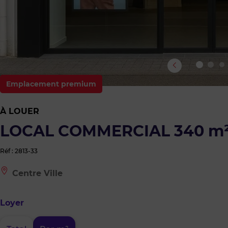
Emplacement premium
À LOUER
LOCAL COMMERCIAL 340 m²
Réf : 2813-33
Le
Centre Ville
bien
est
situé
Loyer
à
:
Centre