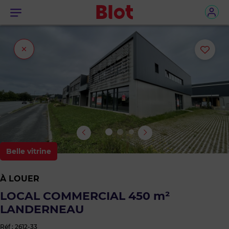
Menu
Fermer
Ajou
l'onglet
ou
sup
le
bie
Belle vitrine
des
À LOUER
favo
LOCAL COMMERCIAL 450 m²
LANDERNEAU
Réf : 2612-33