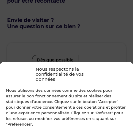
pour être recontacté
Envie de visiter ?
Une question sur ce bien ?
Dès que possible
Nous respectons la
confidentialité de vos
lundi • 10 août 2026
mard
données
Nous utilisons des données comme des cookies pour
Je suis disponible toute la journée
Je suis disp
assurer le bon fonctionnement du site et réaliser des
statistiques d’audience. Cliquez sur le bouton "Accepter"
12h00 - 14h00
14h00 - 15h30
08h30 - 10
pour donner votre consentement à ces opérations et profiter
d’une expérience personnalisée. Cliquez sur "Refuser" pour
les refuser, ou modifiez vos préférences en cliquant sur
15h30 - 17h00
17h00 - 19h00
12h00 - 14
"Préférences".