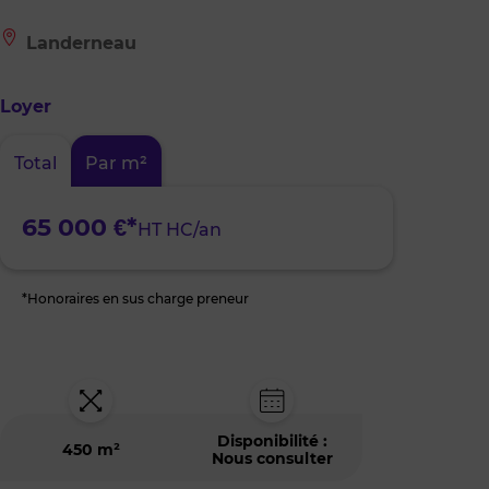
Le
Landerneau
bien
est
situé
Loyer
à
:
Landerneau
Total
Par m²
65 000 €*
HT HC/an
*Honoraires en sus charge preneur
Disponibilité :
450 m²
Nous consulter