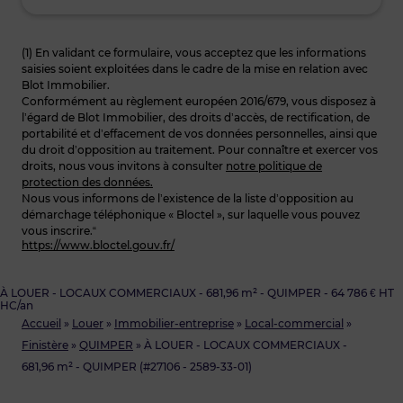
(1) En validant ce formulaire, vous acceptez que les informations
saisies soient exploitées dans le cadre de la mise en relation avec
Blot Immobilier.
Conformément au règlement européen 2016/679, vous disposez à
l’égard de Blot Immobilier, des droits d’accès, de rectification, de
portabilité et d’effacement de vos données personnelles, ainsi que
du droit d’opposition au traitement. Pour connaître et exercer vos
droits, nous vous invitons à consulter
notre politique de
protection des données.
Nous vous informons de l’existence de la liste d’opposition au
démarchage téléphonique « Bloctel », sur laquelle vous pouvez
vous inscrire.“
https://www.bloctel.gouv.fr/
À LOUER - LOCAUX COMMERCIAUX - 681,96 m² - QUIMPER - 64 786 € HT
HC/an
Accueil
»
Louer
»
Immobilier-entreprise
»
Local-commercial
»
Finistère
»
QUIMPER
»
À LOUER - LOCAUX COMMERCIAUX -
681,96 m² - QUIMPER (#27106 - 2589-33-01)