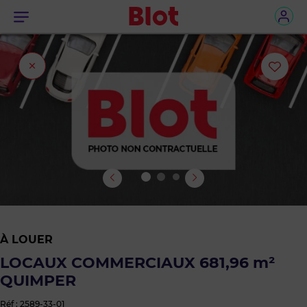
Menu
Fermer
Ajou
l'onglet
ou
sup
le
bie
des
À LOUER
favo
LOCAUX COMMERCIAUX 681,96 m²
QUIMPER
Réf : 2589-33-01