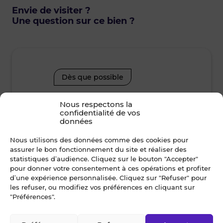
Envie de visiter ?
Une question sur ce bien ?
Dès que possible
Nous respectons la
lundi • 10 août 2026
mard
confidentialité de vos
données
Je suis disponible toute la journée
Je suis disp
Nous utilisons des données comme des cookies pour
assurer le bon fonctionnement du site et réaliser des
12h00 - 14h00
14h00 - 15h30
08h30 - 10
statistiques d’audience. Cliquez sur le bouton "Accepter"
pour donner votre consentement à ces opérations et profiter
d’une expérience personnalisée. Cliquez sur "Refuser" pour
15h30 - 17h00
17h00 - 19h00
12h00 - 14
les refuser, ou modifiez vos préférences en cliquant sur
"Préférences".
15h30 - 17
Nom *