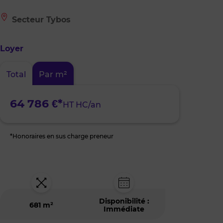
Le
Secteur Tybos
bien
est
situé
Loyer
à
:
Secteur
Total
Par m²
Tybos
64 786 €*
HT HC/an
*Honoraires en sus charge preneur
Disponibilité :
681 m²
Immédiate