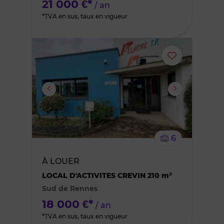
21 000 €*
/ an
*TVA en sus, taux en vigueur
Ajouter
ou
supprimer
le
6
bien
À LOUER
des
LOCAL D'ACTIVITES CREVIN 210 m²
Sud de Rennes
favoris
18 000 €*
/ an
*TVA en sus, taux en vigueur