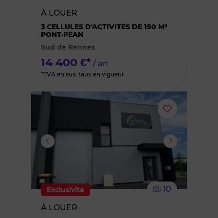
bien
À LOUER
des
3 CELLULES D'ACTIVITES DE 150 M²
PONT-PEAN
Sud de Rennes
favoris
14 400 €*
/ an
*TVA en sus, taux en vigueur
Ajouter
ou
supprimer
le
10
Exclusivité
bien
À LOUER