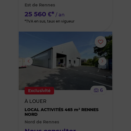
Est de Rennes
favoris
25 560 €*
/ an
*TVA en sus, taux en vigueur
Ajouter
ou
supprimer
le
6
Exclusivité
bien
À LOUER
des
LOCAL ACTIVITÉS 465 m² RENNES
NORD
Nord de Rennes
favoris