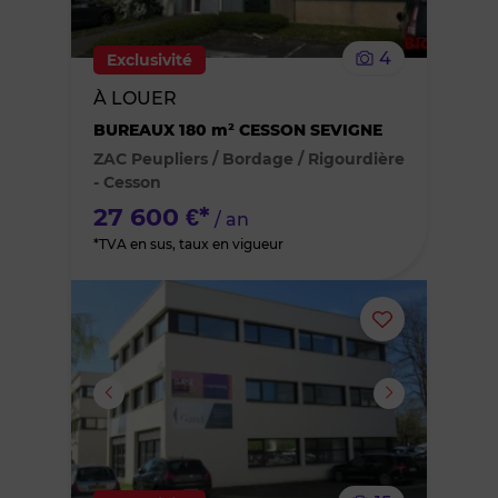
le
4
Exclusivité
bien
À LOUER
BUREAUX 180 m² CESSON SEVIGNE
des
ZAC Peupliers / Bordage / Rigourdière
favoris
- Cesson
27 600 €*
/ an
*TVA en sus, taux en vigueur
Ajouter
ou
supprimer
le