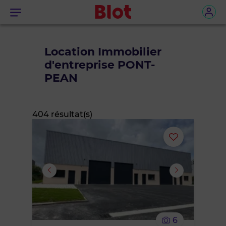
Menu
Location Immobilier
d'entreprise PONT-
PEAN
404 résultat(s)
Ajouter
ou
supprimer
le
6