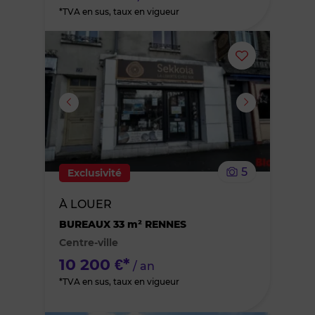
*TVA en sus, taux en vigueur
Ajouter
ou
supprimer
le
5
Exclusivité
bien
À LOUER
des
BUREAUX 33 m² RENNES
Centre-ville
favoris
10 200 €*
/ an
*TVA en sus, taux en vigueur