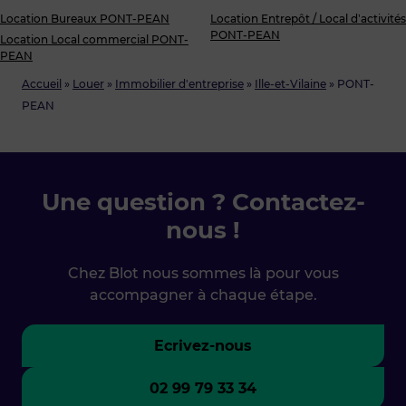
Location Bureaux PONT-PEAN
Location Entrepôt / Local d’activités
PONT-PEAN
Location Local commercial PONT-
PEAN
Accueil
»
Louer
»
Immobilier d'entreprise
»
Ille-et-Vilaine
»
PONT-
PEAN
Une question ? Contactez-
nous !
Chez Blot nous sommes là pour vous
accompagner à chaque étape.
Ecrivez-nous
02 99 79 33 34