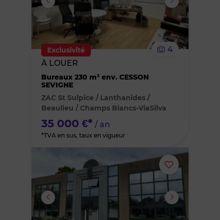
supprimer
le
4
Exclusivité
bien
À LOUER
Bureaux 230 m² env. CESSON
des
SEVIGNE
ZAC St Sulpice / Lanthanides /
favoris
Beaulieu / Champs Blancs-ViaSilva
35 000 €*
/ an
*TVA en sus, taux en vigueur
Ajouter
ou
supprimer