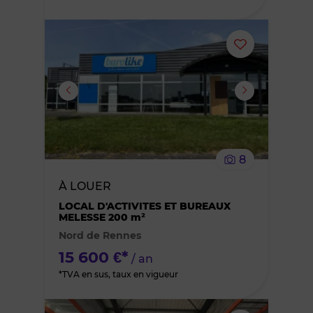
Ajouter
ou
supprimer
le
8
bien
À LOUER
des
LOCAL D'ACTIVITES ET BUREAUX
MELESSE 200 m²
Nord de Rennes
favoris
15 600 €*
/ an
*TVA en sus, taux en vigueur