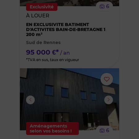
6
Exclusivité
bien
À LOUER
EN EXCLUSIVITE BATIMENT
des
D'ACTIVITES BAIN-DE-BRETAGNE 1
200 m²
favoris
Sud de Rennes
95 000 €*
/ an
*TVA en sus, taux en vigueur
Ajouter
ou
supprimer
le
Aménagements
6
selon vos besoins !
bien