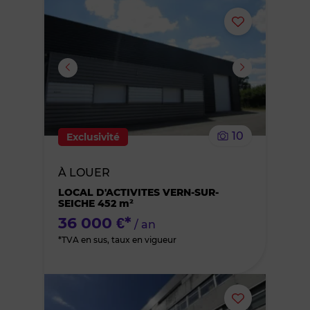
Ajouter
ou
supprimer
le
10
Exclusivité
bien
À LOUER
des
LOCAL D'ACTIVITES VERN-SUR-
SEICHE 452 m²
favoris
36 000 €*
/ an
*TVA en sus, taux en vigueur
Ajouter