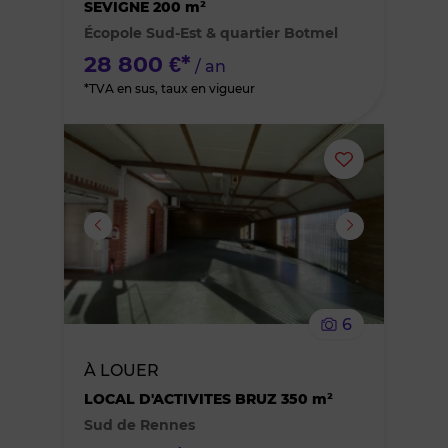
SEVIGNE 200 m²
Écopole Sud-Est & quartier Botmel
favoris
28 800 €*
/ an
*TVA en sus, taux en vigueur
Ajouter
ou
supprimer
le
6
bien
À LOUER
des
LOCAL D'ACTIVITES BRUZ 350 m²
Sud de Rennes
favoris