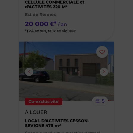
des
CELLULE COMMERCIALE et
d'ACTIVITÉS 220 M²
Est de Rennes
favoris
20 000 €*
/ an
*TVA en sus, taux en vigueur
Ajouter
ou
supprimer
le
5
Co-exclusivité
bien
À LOUER
des
LOCAL D'ACTIVITES CESSON-
SEVIGNE 475 m²