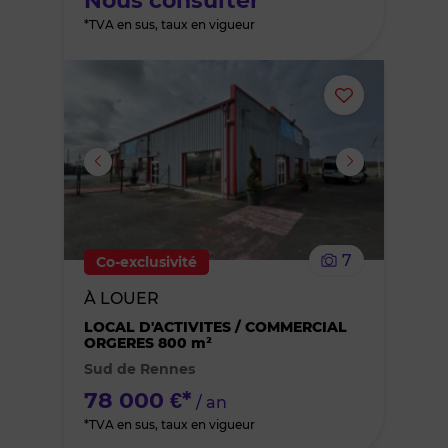
Nous consulter
*TVA en sus, taux en vigueur
Ajouter
ou
supprimer
le
7
Co-exclusivité
bien
À LOUER
des
LOCAL D'ACTIVITES / COMMERCIAL
ORGERES 800 m²
Sud de Rennes
favoris
78 000 €*
/ an
*TVA en sus, taux en vigueur