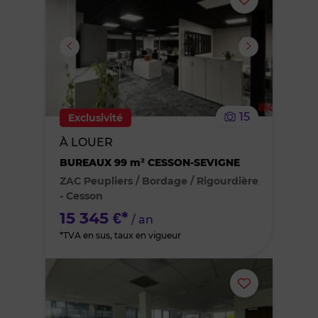
Ajouter
ou
supprimer
le
15
Exclusivité
bien
À LOUER
BUREAUX 99 m² CESSON-SEVIGNE
des
ZAC Peupliers / Bordage / Rigourdière
favoris
- Cesson
15 345 €*
/ an
*TVA en sus, taux en vigueur
Ajouter
ou