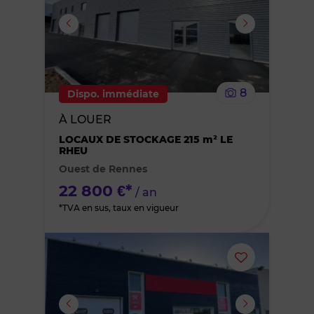
ou
supprimer
le
8
Dispo. immédiate
bien
À LOUER
des
LOCAUX DE STOCKAGE 215 m² LE
RHEU
Ouest de Rennes
favoris
22 800 €*
/ an
*TVA en sus, taux en vigueur
Ajouter
ou