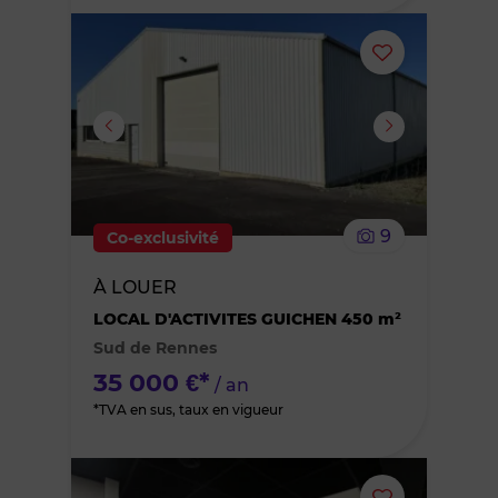
Ajouter
ou
supprimer
le
9
Co-exclusivité
bien
À LOUER
des
LOCAL D'ACTIVITES GUICHEN 450 m²
Sud de Rennes
favoris
35 000 €*
/ an
*TVA en sus, taux en vigueur