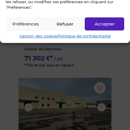
les refuser, ou modifiez vos préférences en cliquant sur
"Préférences".
le
6
Co-exclusivité
Préférences
Refuser
Accepter
bien
À LOUER
Gestion des cookies
Politique de confidentialité
des
BUREAUX 380 m² RENNES CLEUNAY
Ouest de Rennes
favoris
71 302 €*
/ an
*TVA en sus, taux en vigueur
Ajouter
ou
supprimer
le