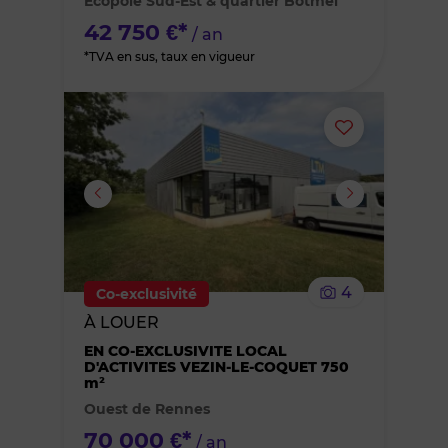
Écopole Sud-Est & quartier Botmel
favoris
42 750 €*
/ an
*TVA en sus, taux en vigueur
Ajouter
ou
supprimer
le
4
Co-exclusivité
bien
À LOUER
EN CO-EXCLUSIVITE LOCAL
des
D'ACTIVITES VEZIN-LE-COQUET 750
m²
favoris
Ouest de Rennes
70 000 €*
/ an