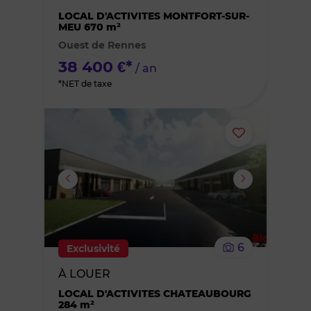
des
LOCAL D'ACTIVITES MONTFORT-SUR-
MEU 670 m²
Ouest de Rennes
favoris
38 400 €*
/ an
*NET de taxe
Ajouter
ou
supprimer
le
6
Exclusivité
bien
À LOUER
des
LOCAL D'ACTIVITES CHATEAUBOURG
284 m²