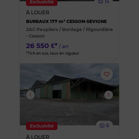
15
Exclusivité
bien
À LOUER
BUREAUX 177 m² CESSON-SEVIGNE
des
ZAC Peupliers / Bordage / Rigourdière
favoris
- Cesson
26 550 €*
/ an
*TVA en sus, taux en vigueur
Ajouter
ou
supprimer
le
6
Exclusivité
bien
À LOUER