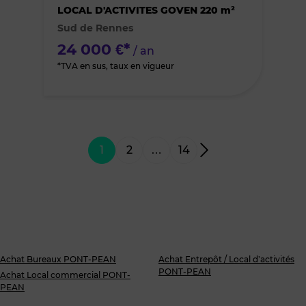
des
LOCAL D'ACTIVITES GOVEN 220 m²
Sud de Rennes
favoris
24 000 €*
/ an
*TVA en sus, taux en vigueur
1
2
…
14
Achat Bureaux PONT-PEAN
Achat Entrepôt / Local d’activités
PONT-PEAN
Achat Local commercial PONT-
PEAN