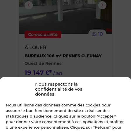
supprimer
le
10
Co-exclusivité
bien
À LOUER
des
BUREAUX 106 m² RENNES CLEUNAY
Ouest de Rennes
favoris
19 147 €*
/ an
*TVA en sus, taux en vigueur
Nous respectons la
confidentialité de vos
données
Ajouter
Nous utilisons des données comme des cookies pour
assurer le bon fonctionnement du site et réaliser des
ou
statistiques d’audience. Cliquez sur le bouton "Accepter"
pour donner votre consentement à ces opérations et profiter
d’une expérience personnalisée. Cliquez sur "Refuser" pour
supprimer