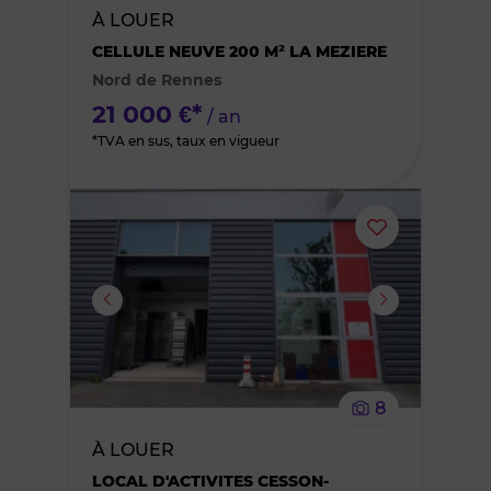
À LOUER
des
CELLULE NEUVE 200 M² LA MEZIERE
Nord de Rennes
favoris
21 000 €*
/ an
*TVA en sus, taux en vigueur
Ajouter
ou
supprimer
le
8
bien
À LOUER
des
LOCAL D'ACTIVITES CESSON-