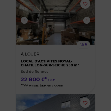
Ajouter
ou
supprimer
le
5
bien
À LOUER
des
LOCAL D'ACTIVITES NOYAL-
CHATILLON-SUR-SEICHE 258 m²
Sud de Rennes
favoris
22 800 €*
/ an
*TVA en sus, taux en vigueur
Ajouter