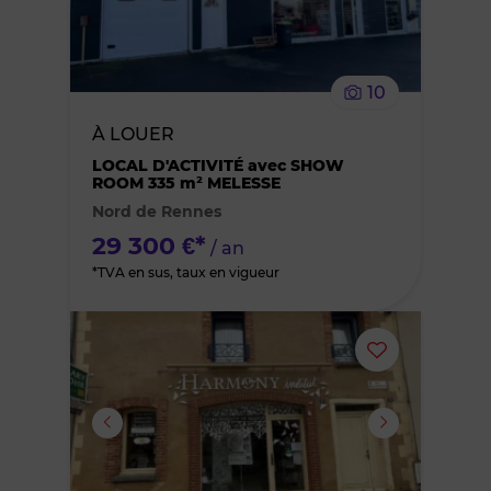
supprimer
le
10
bien
À LOUER
des
LOCAL D'ACTIVITÉ avec SHOW
ROOM 335 m² MELESSE
Nord de Rennes
favoris
29 300 €*
/ an
*TVA en sus, taux en vigueur
Ajouter
ou
supprimer