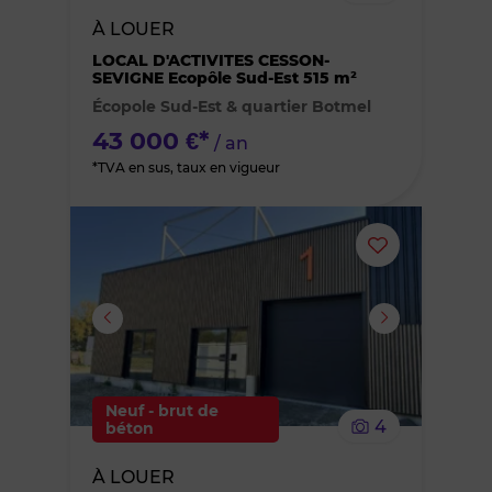
bien
À LOUER
des
LOCAL D'ACTIVITES CESSON-
SEVIGNE Ecopôle Sud-Est 515 m²
Écopole Sud-Est & quartier Botmel
favoris
43 000 €*
/ an
*TVA en sus, taux en vigueur
Ajouter
ou
supprimer
le
Neuf - brut de
4
béton
bien
À LOUER