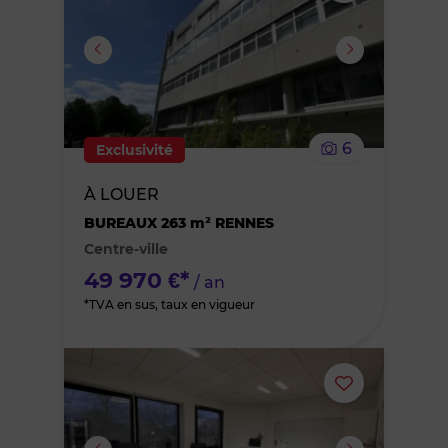
ou
supprimer
le
6
Exclusivité
bien
À LOUER
des
BUREAUX 263 m² RENNES
Centre-ville
favoris
49 970 €*
/ an
*TVA en sus, taux en vigueur
Ajouter
ou