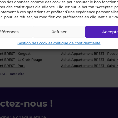
sons des données comme des cookies pour assurer le bon fonctio
 il dispose d’un accès rapide aux commerces et transpo
liser des statistiques d’audience. Cliquez sur le bouton "Accepter" 
collège et lycée ainsi que la FAC de lettre Segalen.
entement à ces opérations et profiter d’une expérience personnalis
r" pour les refuser, ou modifiez vos préférences en cliquant sur "Pr
éférences
Refuser
Accept
ST - Harteloire
Gestion des cookies
Politique de confidentialité
t BREST - Jaures
Achat Appartement BREST - Quatre
nt BREST - Kergoat
Achat Appartement BREST - Recou
t BREST - La Croix Rouge
Achat Appartement BREST - Saint-
t BREST - Port
Achat Appartement BREST - Saint-
ST - Harteloire
ctez-nous !
agner à chaque étape.