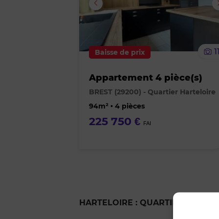
1
Baisse de prix
Appartement 4 pièce(s)
BREST (29200) - Quartier Harteloire
94m² • 4 pièces
225 750 €
FAI
HARTELOIRE : QUARTIER ANIME