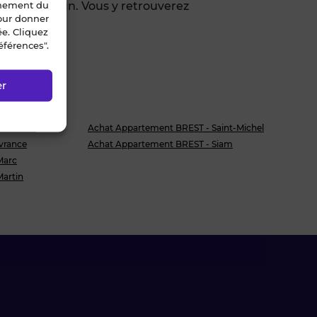
nnement du
rts en commun. Vous y retrouverez
pour donner
ée. Cliquez
éférences".
er
 Moulins
Achat Appartement BREST - Saint-Michel
vrance
Achat Appartement BREST - Siam
Marc
Martin