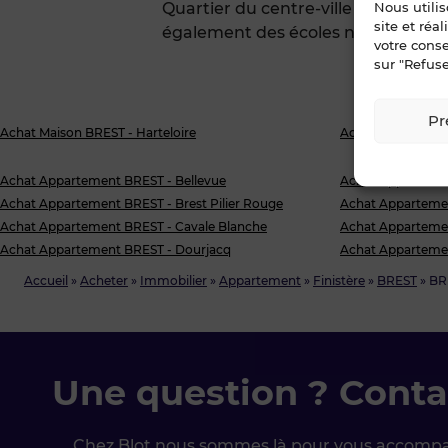
Nous utili
Quartier du centre-ville de Brest,
site et réa
également des écoles notamment un 
votre cons
sur "Refuse
Pr
Achat Maison BREST - Harteloire
Achat Terrain BRE
Achat Appartement BREST - Bellevue
Achat Appartemen
Achat Appartement BREST - Brest Pilier Rouge
Achat Apparteme
Achat Appartement BREST - Cavale Blanche
Achat Appartemen
Achat Appartement BREST - Dourjacq
Achat Appartemen
Accueil
»
Acheter
»
Immobilier
»
Appartement
»
Finistère
»
BREST
»
BRE
Une question ? Conta
Chez Blot nous sommes là pour vous accomp