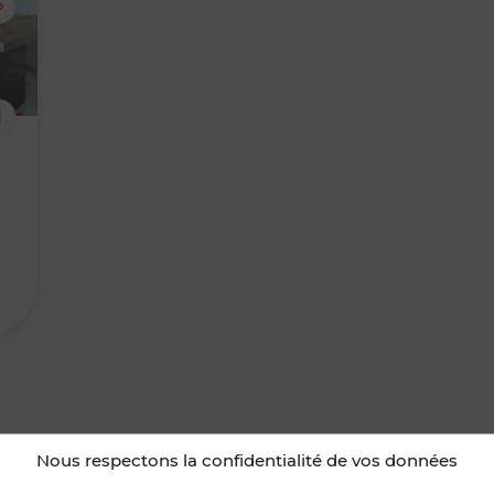
supprimer
le
1
bien
des
favoris
Nous respectons la confidentialité de vos données