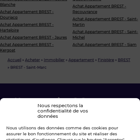
Blanche
Achat Appartement BREST -
Achat Appartement BREST -
Recouvrance
Dourjacq
Achat Appartement BREST - Saint-
Achat Appartement BREST -
Martin
Harteloire
Achat Appartement BREST - Saint-
Achat Appartement BREST - Jaures
Michel
Achat Appartement BREST -
Achat Appartement BREST - Siam
Kergoat
Accueil
»
Acheter
»
Immobilier
»
Appartement
»
Finistère
»
BREST
»
BREST - Saint-Marc
Une question ? Contactez-
Nous respectons la
nous !
confidentialité de vos
données
Chez Blot nous sommes là pour vous
Nous utilisons des données comme des cookies pour
accompagner à chaque étape.
assurer le bon fonctionnement du site et réaliser des
statistiques d’audience. Cliquez sur le bouton "Accepter"