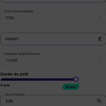
Frais d’acte estimés
€
€
Apport
Montant total à financer
€
Durée du prêt
5
ans
25
ans
25 ans
Taux d’intérêt
%