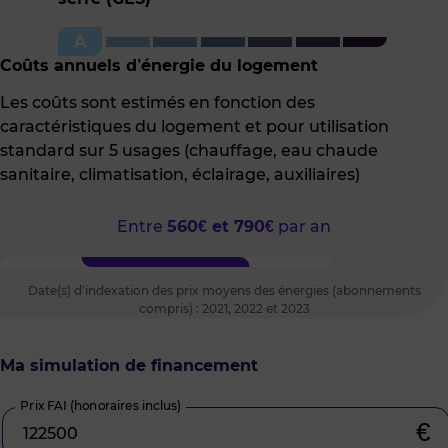
Détail
de
A
l'indice
GES
Coûts annuels d’énergie du logement
Les coûts sont estimés en fonction des
caractéristiques du logement et pour utilisation
standard sur 5 usages (chauffage, eau chaude
sanitaire, climatisation, éclairage, auxiliaires)
Entre
560€ et 790€
par an
Date(s) d’indexation des prix moyens des énergies (abonnements
compris) : 2021, 2022 et 2023
Ma simulation de financement
Prix FAI (honoraires inclus)
€