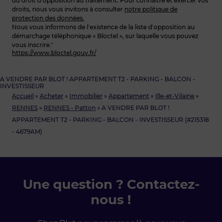
du droit d’opposition au traitement. Pour connaître et exercer vos
droits, nous vous invitons à consulter
notre politique de
protection des données.
Nous vous informons de l’existence de la liste d’opposition au
démarchage téléphonique « Bloctel », sur laquelle vous pouvez
vous inscrire.“
https://www.bloctel.gouv.fr/
A VENDRE PAR BLOT ! APPARTEMENT T2 - PARKING - BALCON -
INVESTISSEUR
Accueil
»
Acheter
»
Immobilier
»
Appartement
»
Ille-et-Vilaine
»
RENNES
»
RENNES - Patton
»
A VENDRE PAR BLOT !
APPARTEMENT T2 - PARKING - BALCON - INVESTISSEUR (#215318
- 4679AM)
Une question ? Contactez-
nous !