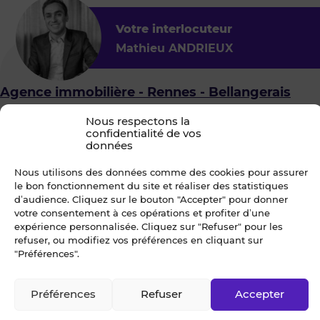
Votre interlocuteur
Mathieu ANDRIEUX
Agence immobilière - Rennes - Bellangerais
4.7
194
Nous respectons la
confidentialité de vos
Centre Cial. de la Bellangerais Rue du Morbihan
données
35700 RENNES
Nous utilisons des données comme des cookies pour assurer
le bon fonctionnement du site et réaliser des statistiques
d’audience. Cliquez sur le bouton "Accepter" pour donner
votre consentement à ces opérations et profiter d’une
Je choisis un ou des créneaux
expérience personnalisée. Cliquez sur "Refuser" pour les
pour organiser une visite
refuser, ou modifiez vos préférences en cliquant sur
"Préférences".
Préférences
Refuser
Accepter
Dès que possible