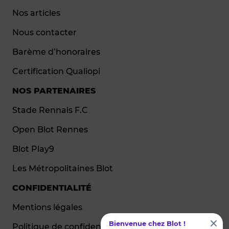
Nos articles
Nous contacter
Barème d’honoraires
Certification Qualiopi
NOS PARTENAIRES
Stade Rennais F.C
Open Blot Rennes
Blot Play9
Les Métropolitaines Blot
CONFIDENTIALITÉ
Mentions légales
Bienvenue chez Blot !
Politique de confidentialité