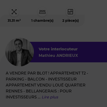
est
situé
à
:
RENNES
31.31 m²
1 chambre(s)
2 pièce(s)
(35700)
-
Quartier
Patton
Votre interlocuteur
Mathieu ANDRIEUX
A VENDRE PAR BLOT ! APPARTEMENT T2 -
PARKING - BALCON - INVESTISSEUR
APPARTEMENT VENDU LOUÉ QUARTIER
RENNES - BELLANGERAIS : POUR
INVESTISSEURS
...
Lire plus