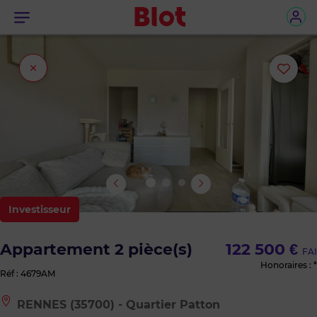
Menu
Fermer
Ajou
l'onglet
ou
sup
le
bie
Investisseur
des
Appartement 2 pièce(s)
122 500 €
FAI
favo
Honoraires : *
Réf : 4679AM
Le
RENNES (35700) - Quartier Patton
bien