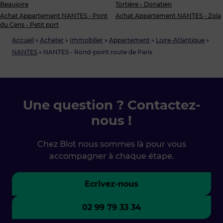
Beaujoire
Tortière - Donatien
Achat Appartement NANTES - Pont
Achat Appartement NANTES - Zola
du Cens - Petit port
Accueil
»
Acheter
»
Immobilier
»
Appartement
»
Loire-Atlantique
»
NANTES
»
NANTES - Rond-point route de Paris
Une question ? Contactez-
nous !
Chez Blot nous sommes là pour vous
accompagner à chaque étape.
Ecrivez-nous
02 99 79 33 34