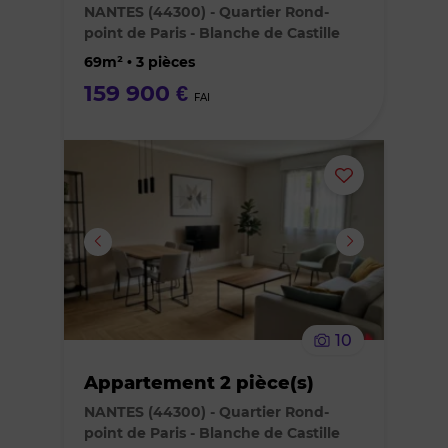
des
NANTES (44300) - Quartier Rond-
point de Paris - Blanche de Castille
favoris
69m² • 3 pièces
159 900 €
FAI
Ajouter
ou
supprimer
le
10
bien
Appartement 2 pièce(s)
des
NANTES (44300) - Quartier Rond-
point de Paris - Blanche de Castille