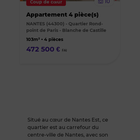
10
Coup de cœur
bien
Appartement 4 pièce(s)
des
NANTES (44300) - Quartier Rond-
point de Paris - Blanche de Castille
favoris
103m² • 4 pièces
472 500 €
FAI
Situé au cœur de Nantes Est, ce
quartier est au carrefour du
centre-ville de Nantes, avec son