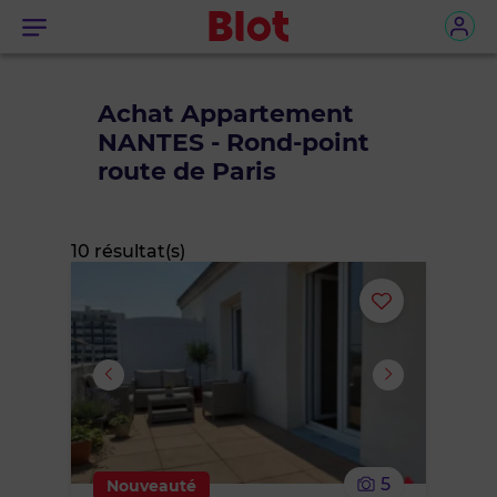
Menu
Achat Appartement
NANTES - Rond-point
route de Paris
10 résultat(s)
Ajouter
ou
supprimer
le
5
Nouveauté