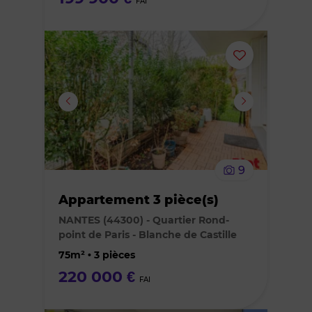
FAI
Ajouter
ou
supprimer
le
9
bien
Appartement 3 pièce(s)
des
NANTES (44300) - Quartier Rond-
point de Paris - Blanche de Castille
favoris
75m² • 3 pièces
220 000 €
FAI