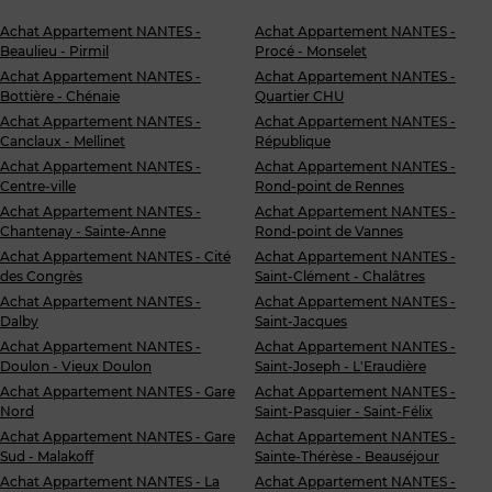
Achat Appartement NANTES -
Achat Appartement NANTES -
Beaulieu - Pirmil
Procé - Monselet
Achat Appartement NANTES -
Achat Appartement NANTES -
Bottière - Chénaie
Quartier CHU
Achat Appartement NANTES -
Achat Appartement NANTES -
Canclaux - Mellinet
République
Achat Appartement NANTES -
Achat Appartement NANTES -
Centre-ville
Rond-point de Rennes
Achat Appartement NANTES -
Achat Appartement NANTES -
Chantenay - Sainte-Anne
Rond-point de Vannes
Achat Appartement NANTES - Cité
Achat Appartement NANTES -
des Congrès
Saint-Clément - Chalâtres
Achat Appartement NANTES -
Achat Appartement NANTES -
Dalby
Saint-Jacques
Achat Appartement NANTES -
Achat Appartement NANTES -
Doulon - Vieux Doulon
Saint-Joseph - L'Eraudière
Achat Appartement NANTES - Gare
Achat Appartement NANTES -
Nord
Saint-Pasquier - Saint-Félix
Achat Appartement NANTES - Gare
Achat Appartement NANTES -
Sud - Malakoff
Sainte-Thérèse - Beauséjour
Achat Appartement NANTES - La
Achat Appartement NANTES -