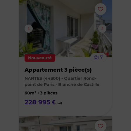
Ajouter
ou
supprimer
le
7
Nouveauté
bien
Appartement 3 pièce(s)
des
NANTES (44300) - Quartier Rond-
point de Paris - Blanche de Castille
favoris
60m² • 3 pièces
228 995 €
FAI
Ajouter