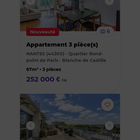
supprimer
le
6
Nouveauté
bien
Appartement 3 pièce(s)
des
NANTES (44300) - Quartier Rond-
point de Paris - Blanche de Castille
favoris
67m² • 3 pièces
252 000 €
FAI
Ajouter
ou
supprimer