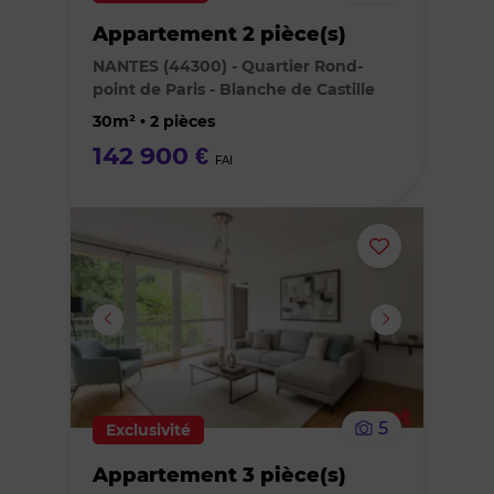
bien
Appartement 2 pièce(s)
des
NANTES (44300) - Quartier Rond-
point de Paris - Blanche de Castille
favoris
30m² • 2 pièces
142 900 €
FAI
Ajouter
ou
supprimer
le
5
Exclusivité
bien
Appartement 3 pièce(s)