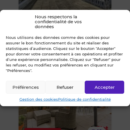
le
10
Coup de cœur
Nous respectons la
bien
confidentialité de vos
données
Appartement 5 pièce(s)
des
NANTES (44300) - Quartier Rond-
Nous utilisons des données comme des cookies pour
point de Paris - Blanche de Castille
assurer le bon fonctionnement du site et réaliser des
favoris
statistiques d’audience. Cliquez sur le bouton "Accepter"
92m² • 5 pièces
pour donner votre consentement à ces opérations et profiter
430 000 €
d’une expérience personnalisée. Cliquez sur "Refuser" pour
FAI
les refuser, ou modifiez vos préférences en cliquant sur
"Préférences".
Ajouter
Préférences
Refuser
Accepter
ou
Gestion des cookies
Politique de confidentialité
supprimer
le