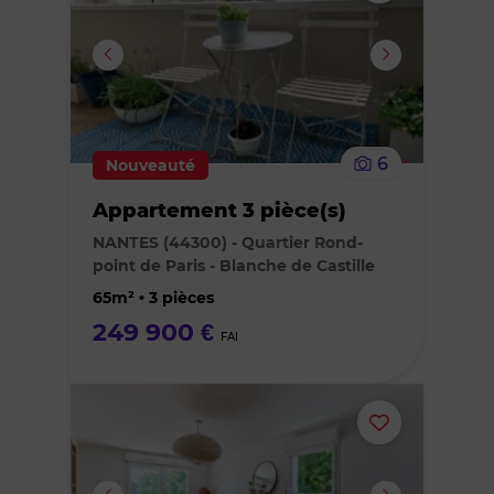
ou
supprimer
le
6
Nouveauté
bien
Appartement 3 pièce(s)
des
NANTES (44300) - Quartier Rond-
point de Paris - Blanche de Castille
favoris
65m² • 3 pièces
249 900 €
FAI
Ajouter
ou