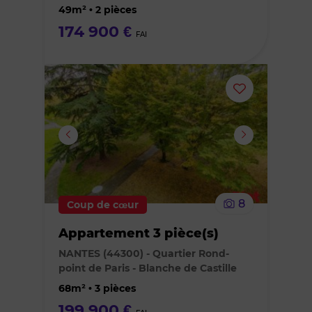
favoris
49m² • 2 pièces
174 900 €
FAI
Ajouter
ou
supprimer
le
8
Coup de cœur
bien
Appartement 3 pièce(s)
des
NANTES (44300) - Quartier Rond-
point de Paris - Blanche de Castille
favoris
68m² • 3 pièces
199 900 €