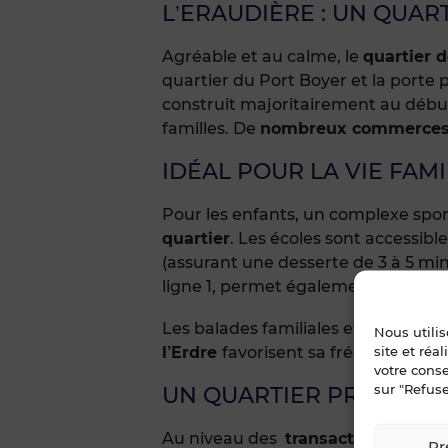
L’ERAUDIÈRE : UN QUART
Agréable et au calme, le
quartier 
quartier du Port Boyer et la porte p
construit majoritairement au début 
familles. De
nombreux commerce
IDÉAL POUR LA VIE FAMI
Pour les enfants, un complexe sport
quartier
. Les écoles sont accessibl
(assurant une desserte de 3 à 5 min
ligne 1, permet également un accès 
Les balades familiales et le footi
Nous utili
site et réa
l’Erdre
favorisent sa fréquentation
votre cons
sur "Refuse
UN QUARTIER PRESTIGI
Au niveau des
transactions immob
Pr