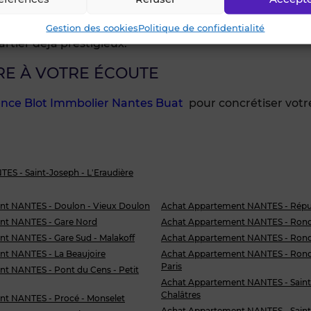
e vendre rapidement son
bien immobilier
.
De la demeu
développement notamment avec la création de la liaison 
Gestion des cookies
Politique de confidentialité
rtier déjà prestigieux.
RE À VOTRE ÉCOUTE
nce Blot Immbolier Nantes Buat
pour concrétiser votre
TES - Saint-Joseph - L'Eraudière
t NANTES - Doulon - Vieux Doulon
Achat Appartement NANTES - Répu
nt NANTES - Gare Nord
Achat Appartement NANTES - Rond
t NANTES - Gare Sud - Malakoff
Achat Appartement NANTES - Rond
t NANTES - La Beaujoire
Achat Appartement NANTES - Rond-
Paris
t NANTES - Pont du Cens - Petit
Achat Appartement NANTES - Saint
Chalâtres
t NANTES - Procé - Monselet
Achat Appartement NANTES - Saint