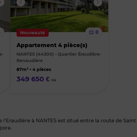
supprimer
supprimer
le
le
4
8
Nouveauté
bien
bien
Appartement 4 pièce(s)
des
des
e-
NANTES (44300) - Quartier Éraudière-
Renaudière
favoris
favoris
87m² • 4 pièces
349 650 €
FAI
e l’Eraudière à NANTES est situé entre la route de Saint
oire.