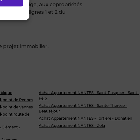
re de prestige, aux copropriétés
entre les lignes 1 et 2 du
 projet immobilier.
blique
Achat Appartement NANTES - Saint-Pasquier - Saint-
Félix
-point de Rennes
Achat Appartement NANTES - Sainte-Thérèse -
-point de Vannes
Beauséjour
point route de
Achat Appartement NANTES - Tortière - Donatien
Achat Appartement NANTES - Zola
-Clément -
-Jacques