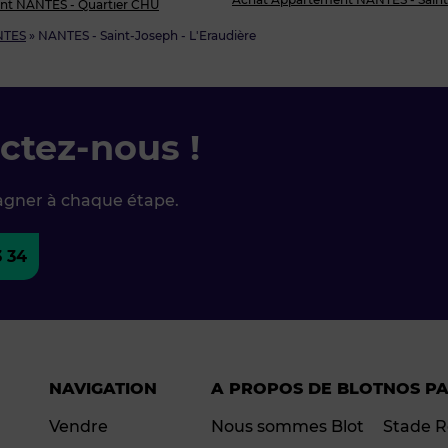
nt NANTES - Quartier CHU
NTES
»
NANTES - Saint-Joseph - L'Eraudière
ctez-nous !
agner à chaque étape.
3 34
NAVIGATION
A PROPOS DE BLOT
NOS P
Vendre
Nous sommes Blot
Stade R