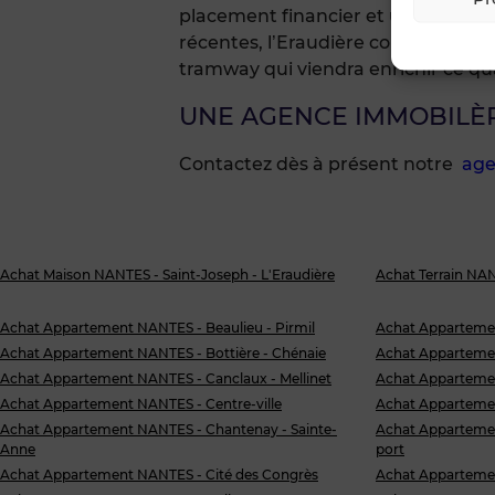
placement financier et un gage d
récentes, l’Eraudière continue son 
tramway qui viendra enrichir ce qua
UNE AGENCE IMMOBILÈ
Contactez dès à présent notre
age
Achat Maison NANTES - Saint-Joseph - L'Eraudière
Achat Terrain NAN
Achat Appartement NANTES - Beaulieu - Pirmil
Achat Appartemen
Achat Appartement NANTES - Bottière - Chénaie
Achat Apparteme
Achat Appartement NANTES - Canclaux - Mellinet
Achat Appartemen
Achat Appartement NANTES - Centre-ville
Achat Appartemen
Achat Appartement NANTES - Chantenay - Sainte-
Achat Appartemen
Anne
port
Achat Appartement NANTES - Cité des Congrès
Achat Appartemen