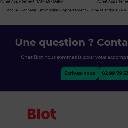
Achat Appartement NANTES - Dalby
Achat Apparteme
Accueil
»
Acheter
»
Immobilier
»
Appartement
»
Loire-Atlantique
»
NA
Une question ? Conta
Chez Blot nous sommes là pour vous accomp
Ecrivez-nous
02 99 79 3