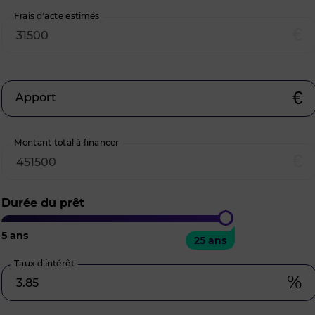
Frais d’acte estimés
€
€
Apport
Montant total à financer
€
Durée du prêt
5
ans
25
ans
25 ans
Taux d’intérêt
%