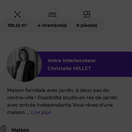
est
situé
à
:
CANCALE
159.22 m²
4 chambre(s)
6 pièce(s)
(35260)
Votre interlocuteur
Christelle MILLET
Maison familiale avec jardin, à deux pas du
centre-ville ! Possibilité studio en rez-de-jardin
avec entrée indépendante Vous rêvez d'une
maison
...
Lire plus
Maison