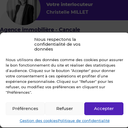
Votre interlocuteur
Christelle MILLET
Agence immobilière - Cancale
Nous respectons la
4.8
149
confidentialité de vos
29, rue du Port
données
35260 CANCALE
Nous utilisons des données comme des cookies pour assurer
le bon fonctionnement du site et réaliser des statistiques
d’audience. Cliquez sur le bouton "Accepter" pour donner
votre consentement à ces opérations et profiter d’une
Je choisis un ou des créneaux
expérience personnalisée. Cliquez sur "Refuser" pour les
pour organiser une visite
refuser, ou modifiez vos préférences en cliquant sur
"Préférences".
Préférences
Refuser
Accepter
Dès que possible
Gestion des cookies
Politique de confidentialité