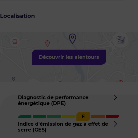
Localisation
Découvrir les alentours
Diagnostic de performance
énergétique (DPE)
Détail
du
E
DPE
Indice d'émission de gaz à effet de
serre (GES)
Détail
de