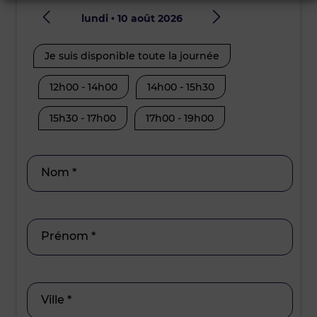
lundi • 10 août 2026
mard
Je suis disponible toute la journée
Je suis disp
12h00 - 14h00
14h00 - 15h30
08h30 - 10
15h30 - 17h00
17h00 - 19h00
12h00 - 14
15h30 - 17
Nom *
Prénom *
Ville *