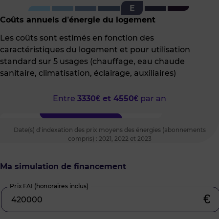
E
l'indice
GES
Coûts annuels d’énergie du logement
Les coûts sont estimés en fonction des
caractéristiques du logement et pour utilisation
standard sur 5 usages (chauffage, eau chaude
sanitaire, climatisation, éclairage, auxiliaires)
Entre
3330€ et 4550€
par an
Date(s) d’indexation des prix moyens des énergies (abonnements
compris) : 2021, 2022 et 2023
Ma simulation de financement
Prix FAI (honoraires inclus)
€