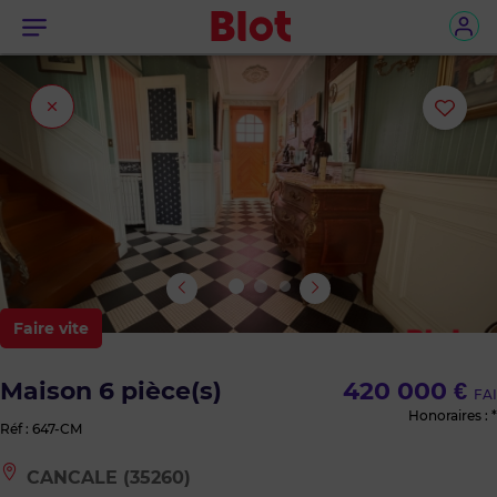
Menu
Fermer
Ajou
l'onglet
ou
sup
le
bie
Faire vite
des
Maison 6 pièce(s)
420 000 €
FAI
favo
Honoraires : *
Réf : 647-CM
Le
CANCALE (35260)
bien