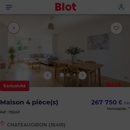
Menu
Fermer
Ajou
l'onglet
ou
sup
le
bie
Exclusivité
des
Maison 4 pièce(s)
267 750 €
FAI
favo
Honoraires : *
Réf : 1192AP
Le
CHATEAUGIRON (35410)
bien