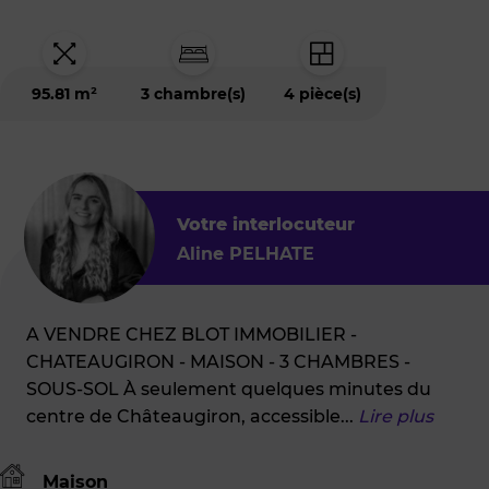
est
situé
à
:
CHATEAUGIRON
95.81 m²
3 chambre(s)
4 pièce(s)
(35410)
Votre interlocuteur
Aline PELHATE
A VENDRE CHEZ BLOT IMMOBILIER -
CHATEAUGIRON - MAISON - 3 CHAMBRES -
SOUS-SOL À seulement quelques minutes du
centre de Châteaugiron, accessible
...
Lire plus
Maison