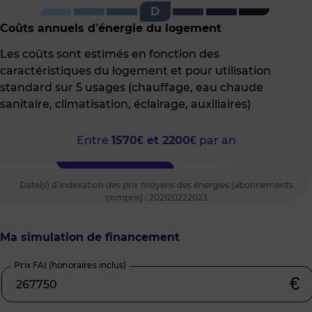
D
l'indice
GES
Coûts annuels d’énergie du logement
Les coûts sont estimés en fonction des
caractéristiques du logement et pour utilisation
standard sur 5 usages (chauffage, eau chaude
sanitaire, climatisation, éclairage, auxiliaires)
Entre
1570€ et 2200€
par an
Date(s) d’indexation des prix moyens des énergies (abonnements
compris) : 202120222023
Ma simulation de financement
Prix FAI (honoraires inclus)
€