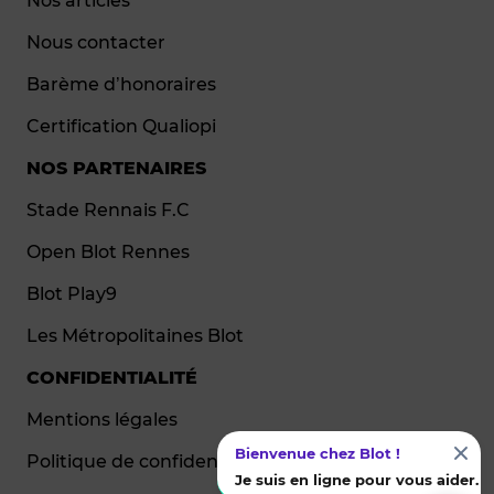
Nos articles
Nous contacter
Barème d’honoraires
Certification Qualiopi
NOS PARTENAIRES
Stade Rennais F.C
Open Blot Rennes
Blot Play9
Les Métropolitaines Blot
CONFIDENTIALITÉ
Mentions légales
Bienvenue chez Blot !
Politique de confidentialité
Je suis en ligne pour vous aider.