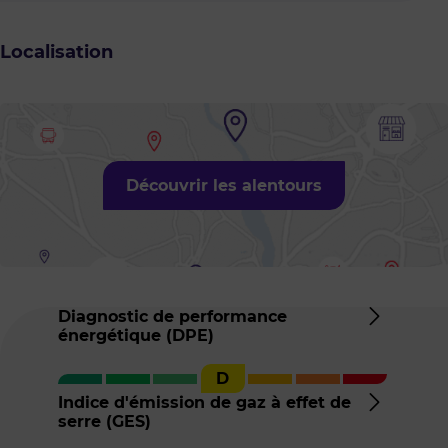
Localisation
Découvrir les alentours
Diagnostic de performance
énergétique (DPE)
Détail
du
D
DPE
Indice d'émission de gaz à effet de
serre (GES)
Détail
de