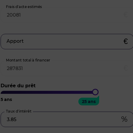
Frais d’acte estimés
€
€
Apport
Montant total à financer
€
Durée du prêt
5
ans
25
ans
25 ans
Taux d’intérêt
%