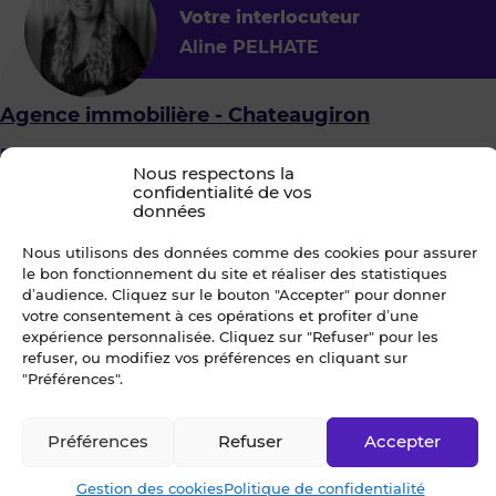
Votre interlocuteur
Aline PELHATE
Agence immobilière - Chateaugiron
5
235
Nous respectons la
29, rue de la Madeleine
confidentialité de vos
35410 CHATEAUGIRON
données
Nous utilisons des données comme des cookies pour assurer
le bon fonctionnement du site et réaliser des statistiques
d’audience. Cliquez sur le bouton "Accepter" pour donner
Je choisis un ou des créneaux
votre consentement à ces opérations et profiter d’une
pour organiser une visite
expérience personnalisée. Cliquez sur "Refuser" pour les
refuser, ou modifiez vos préférences en cliquant sur
"Préférences".
Préférences
Refuser
Accepter
Dès que possible
Gestion des cookies
Politique de confidentialité