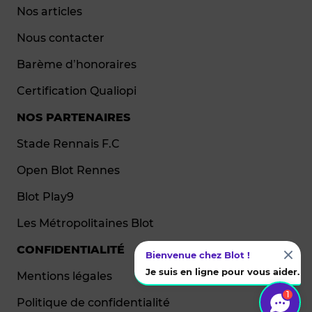
Nos articles
Nous contacter
Barème d’honoraires
Certification Qualiopi
NOS PARTENAIRES
Stade Rennais F.C
Open Blot Rennes
Blot Play9
Les Métropolitaines Blot
CONFIDENTIALITÉ
Bienvenue chez Blot !
Je suis en ligne pour vous aider.
Mentions légales
1
Politique de confidentialité