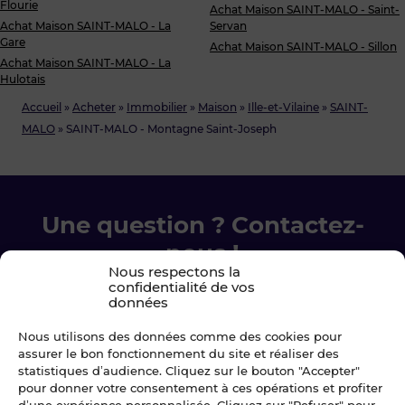
Flourie
Achat Maison SAINT-MALO - Saint-
Achat Maison SAINT-MALO - La
Servan
Gare
Achat Maison SAINT-MALO - Sillon
Achat Maison SAINT-MALO - La
Hulotais
Accueil
»
Acheter
»
Immobilier
»
Maison
»
Ille-et-Vilaine
»
SAINT-
MALO
»
SAINT-MALO - Montagne Saint-Joseph
Une question ? Contactez-
nous !
Nous respectons la
confidentialité de vos
Chez Blot nous sommes là pour vous
données
accompagner à chaque étape.
Nous utilisons des données comme des cookies pour
assurer le bon fonctionnement du site et réaliser des
Ecrivez-nous
statistiques d’audience. Cliquez sur le bouton "Accepter"
pour donner votre consentement à ces opérations et profiter