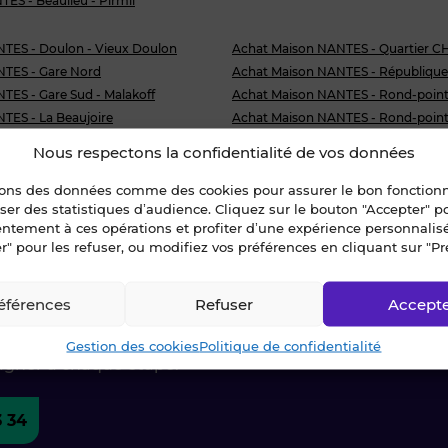
TES - Beaulieu - Pirmil
TES - Doulon - Vieux Doulon
Achat Maison NANTES - Quartier C
TES - Gare Nord
Achat Maison NANTES - République
TES - Gare Sud - Malakoff
Achat Maison NANTES - Rond-point
TES - La Beaujoire
Achat Maison NANTES - Rond-point
ES - Pont du Cens - Petit port
Achat Maison NANTES - Rond-point 
Nous respectons la confidentialité de vos données
TES - Procé - Monselet
Achat Maison NANTES - Saint-Cléme
sons des données comme des cookies pour assurer le bon fonctio
NANTES - Beaulieu - Pirmil
liser des statistiques d’audience. Cliquez sur le bouton "Accepter" 
entement à ces opérations et profiter d’une expérience personnalis
r" pour les refuser, ou modifiez vos préférences en cliquant sur "Pr
ctez-nous !
éférences
Refuser
Accept
Gestion des cookies
Politique de confidentialité
agner à chaque étape.
3 34