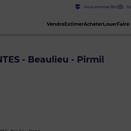
Nous sommes Blot
No
Vendre
Estimer
Acheter
Louer
Faire
ES - Beaulieu - Pirmil