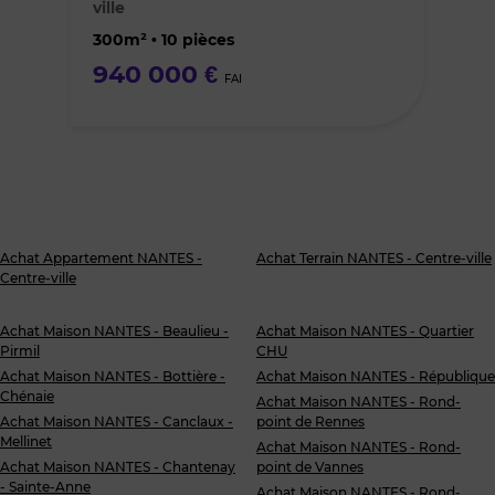
ville
favoris
300m² • 10 pièces
940 000 €
FAI
Achat Appartement NANTES -
Achat Terrain NANTES - Centre-ville
Centre-ville
Achat Maison NANTES - Beaulieu -
Achat Maison NANTES - Quartier
Pirmil
CHU
Achat Maison NANTES - Bottière -
Achat Maison NANTES - République
Chénaie
Achat Maison NANTES - Rond-
Achat Maison NANTES - Canclaux -
point de Rennes
Mellinet
Achat Maison NANTES - Rond-
Achat Maison NANTES - Chantenay
point de Vannes
- Sainte-Anne
Achat Maison NANTES - Rond-