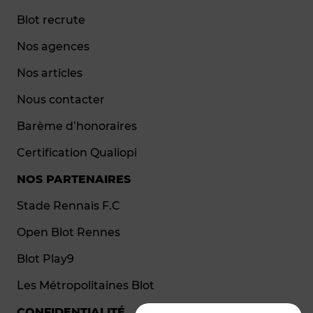
Blot recrute
Nos agences
Nos articles
Nous contacter
Barème d’honoraires
Certification Qualiopi
NOS PARTENAIRES
Stade Rennais F.C
Open Blot Rennes
Blot Play9
Les Métropolitaines Blot
CONFIDENTIALITÉ