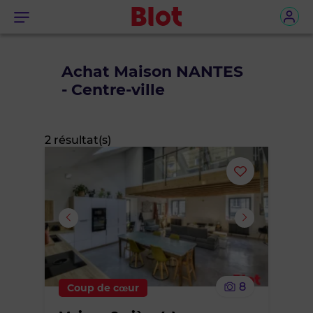
Menu
Achat Maison NANTES
- Centre-ville
2 résultat(s)
Ajouter
ou
supprimer
le
8
Coup de cœur
bien