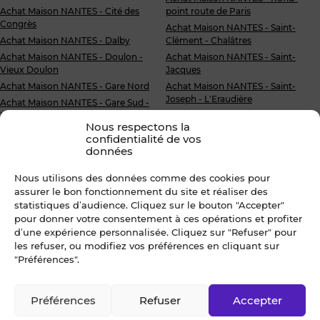
Achat Maison NANTES - Cité des
point route de Paris
Congrès
Achat Maison NANTES - Saint-
Achat Maison NANTES - Dalby
Clément - Chalâtres
Achat Maison NANTES - Doulon -
Achat Maison NANTES - Saint-
Vieux Doulon
Jacques
Achat Maison NANTES - Gare Nord
Achat Maison NANTES - Saint-
Joseph - L'Eraudière
Achat Maison NANTES - Gare Sud -
Malakoff
Achat Maison NANTES - Saint-
Nous respectons la
Pasquier - Saint-Félix
Achat Maison NANTES - La
confidentialité de vos
Beaujoire
Achat Maison NANTES - Sainte-
données
Thérèse - Beauséjour
Achat Maison NANTES - Pont du
Cens - Petit port
Achat Maison NANTES - Tortière -
Nous utilisons des données comme des cookies pour
Donatien
Achat Maison NANTES - Procé -
assurer le bon fonctionnement du site et réaliser des
Monselet
Achat Maison NANTES - Zola
statistiques d’audience. Cliquez sur le bouton "Accepter"
pour donner votre consentement à ces opérations et profiter
Accueil
»
Acheter
»
Immobilier
»
Maison
»
Loire-Atlantique
»
d’une expérience personnalisée. Cliquez sur "Refuser" pour
les refuser, ou modifiez vos préférences en cliquant sur
NANTES
»
NANTES - Centre-ville
"Préférences".
Préférences
Refuser
Accepter