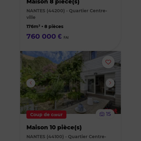
Maison 8 pièce(s)
des
NANTES (44200) - Quartier Centre-
ville
favoris
176m² • 8 pièces
760 000 €
FAI
Ajouter
ou
supprimer
le
15
Coup de cœur
bien
Maison 10 pièce(s)
des
NANTES (44100) - Quartier Centre-