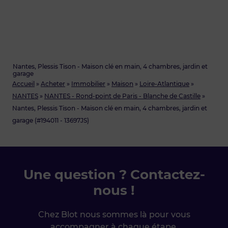
Nantes, Plessis Tison - Maison clé en main, 4 chambres, jardin et
garage
Accueil
»
Acheter
»
Immobilier
»
Maison
»
Loire-Atlantique
»
NANTES
»
NANTES - Rond-point de Paris - Blanche de Castille
»
Nantes, Plessis Tison - Maison clé en main, 4 chambres, jardin et
garage (#194011 - 13697JS)
Une question ? Contactez-
nous !
Chez Blot nous sommes là pour vous
accompagner à chaque étape.