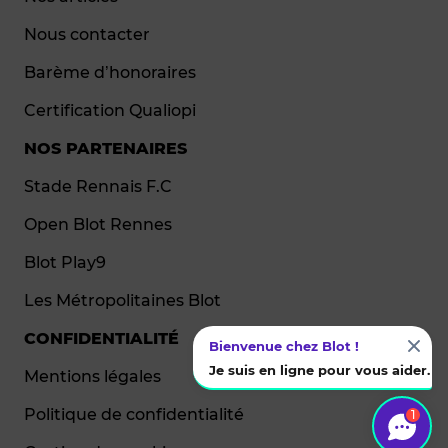
Nous contacter
Barème d’honoraires
Certification Qualiopi
NOS PARTENAIRES
Stade Rennais F.C
Open Blot Rennes
Blot Play9
Les Métropolitaines Blot
CONFIDENTIALITÉ
Bienvenue chez Blot !
Je suis en ligne pour vous aider.
Mentions légales
Politique de confidentialité
1