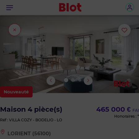
Menu
Fermer
Ajou
l'onglet
ou
sup
le
bie
Nouveauté
des
Maison 4 pièce(s)
465 000 €
FAI
favo
Honoraires : *
Réf : VILLA COZY - BODELIO - LO
Le
LORIENT (56100)
bien