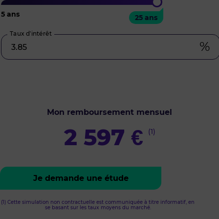
5
ans
25
ans
25 ans
Taux d’intérêt
%
Mon remboursement mensuel
2 597
€
(1)
Je demande une étude
(1) Cette simulation non contractuelle est communiquée à titre informatif, en
se basant sur les taux moyens du marché.