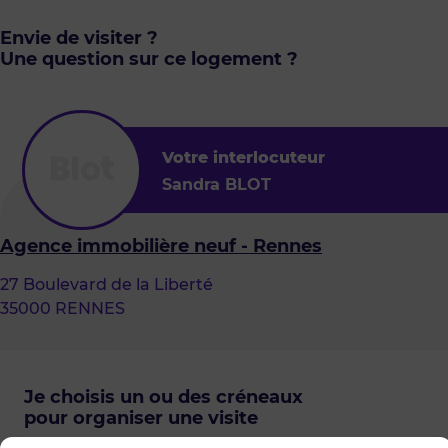
Envie de visiter ?
Une question sur ce logement ?
Votre interlocuteur
Sandra BLOT
Agence immobilière neuf - Rennes
27 Boulevard de la Liberté
35000 RENNES
Je choisis un ou des créneaux
pour organiser une visite