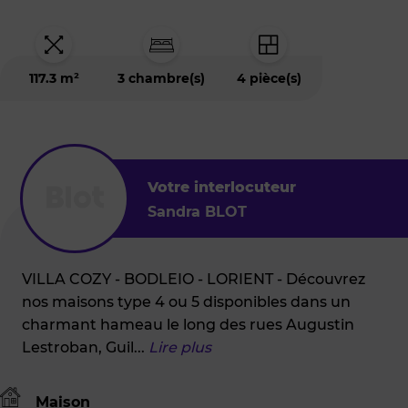
est
situé
à
:
LORIENT
117.3 m²
3 chambre(s)
4 pièce(s)
(56100)
Votre interlocuteur
Sandra BLOT
VILLA COZY - BODLEIO - LORIENT - Découvrez
nos maisons type 4 ou 5 disponibles dans un
charmant hameau le long des rues Augustin
Lestroban, Guil
...
Lire plus
Maison