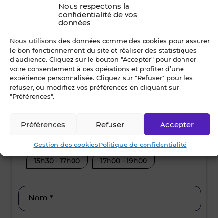
Nous respectons la
confidentialité de vos
données
Dès que possible
Nous utilisons des données comme des cookies pour assurer
le bon fonctionnement du site et réaliser des statistiques
d’audience. Cliquez sur le bouton "Accepter" pour donner
votre consentement à ces opérations et profiter d’une
vendredi • 7 août 2026
samed
expérience personnalisée. Cliquez sur "Refuser" pour les
refuser, ou modifiez vos préférences en cliquant sur
Je suis disponible toute la journée
Je suis disp
"Préférences".
08h30 - 10h30
10h30 - 12h00
08h30 - 10
Préférences
Refuser
Accepter
12h00 - 14h00
14h00 - 15h30
12h00 - 14
Gestion des cookies
Politique de confidentialité
15h30 - 17h00
17h00 - 19h00
15h30 - 17
Nom *