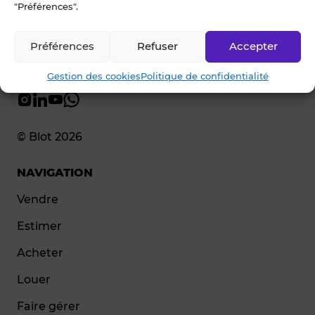
"Préférences".
Préférences
Refuser
Accepter
Gestion des cookies
Politique de confidentialité
© Blot 2026
NAVIGATION
Vendre
Estimer
Acheter
Louer
Faire gérer