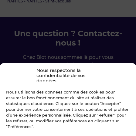
NANTES
»
NANTES - Saint-Jacques
Une question ? Contactez-
nous !
Chez Blot nous sommes là pour vous
accompagner à chaque étape.
Nous respectons la
confidentialité de vos
données
Ecrivez-nous
Nous utilisons des données comme des cookies pour
02 99 79 33 34
assurer le bon fonctionnement du site et réaliser des
statistiques d’audience. Cliquez sur le bouton "Accepter"
pour donner votre consentement à ces opérations et profiter
d’une expérience personnalisée. Cliquez sur "Refuser" pour
les refuser, ou modifiez vos préférences en cliquant sur
"Préférences".