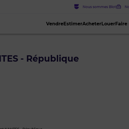
Nous sommes Blot
No
Vendre
Estimer
Acheter
Louer
Faire
NTES - République