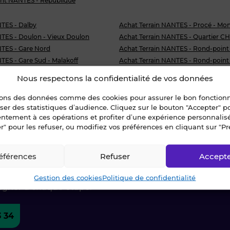
nt NANTES - République
NTES - Dalby
Achat Terrain NANTES - Procé - Mon
NTES - Doulon - Vieux Doulon
Achat Terrain NANTES - Quartier C
NTES - Gare Nord
Achat Terrain NANTES - Rond-point
TES - Gare Sud - Malakoff
Achat Terrain NANTES - Rond-point
TES - La Beaujoire
Achat Terrain NANTES - Rond-point 
Nous respectons la confidentialité de vos données
TES - Pont du Cens - Petit port
Achat Terrain NANTES - Saint-Cléme
sons des données comme des cookies pour assurer le bon fonctio
NANTES - République
liser des statistiques d’audience. Cliquez sur le bouton "Accepter" 
entement à ces opérations et profiter d’une expérience personnalis
r" pour les refuser, ou modifiez vos préférences en cliquant sur "Pr
ctez-nous !
éférences
Refuser
Accept
Gestion des cookies
Politique de confidentialité
agner à chaque étape.
3 34