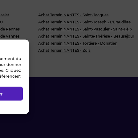
selet
Achat Terrain NANTES - Saint-Jacques
HU
Achat Terrain NANTES - Saint-Joseph - L'Eraudière
 de Rennes
Achat Terrain NANTES - Saint-Pasquier - Saint-Félix
 de Vannes
Achat Terrain NANTES - Sainte-Thérèse - Beauséjour
route de Paris
Achat Terrain NANTES - Tortière - Donatien
nt - Chalâtres
Achat Terrain NANTES - Zola
nnement du
pour donner
ée. Cliquez
éférences".
er