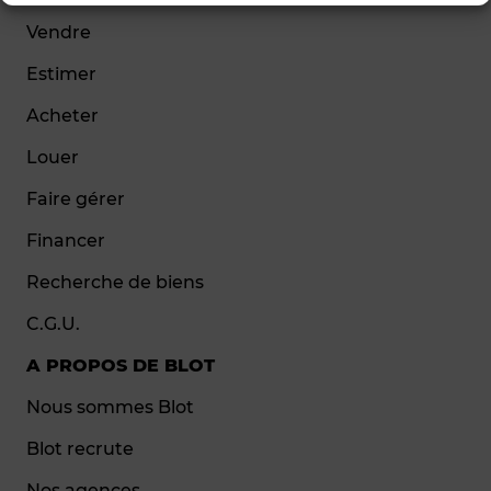
Vendre
Estimer
Acheter
Louer
Faire gérer
Financer
Recherche de biens
C.G.U.
A PROPOS DE BLOT
Nous sommes Blot
Blot recrute
Nos agences