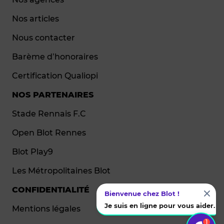
Nos articles
Nous contacter
Barème d’honoraires
Certification Qualiopi
NOS PARTENAIRES
Stade Rennais F.C
Open Blot Rennes
Blot Play9
Les Métropolitaines Blot
CONFIDENTIALITÉ
Bienvenue chez Blot !
Je suis en ligne pour vous aider.
Mentions légales
1