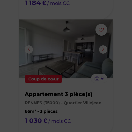
1 184 €
/ mois CC
Ajouter
ou
supprimer
le
9
Coup de cœur
bien
Appartement 3 pièce(s)
des
RENNES (35000) - Quartier Villejean
favoris
66m² • 3 pièces
1 030 €
/ mois CC