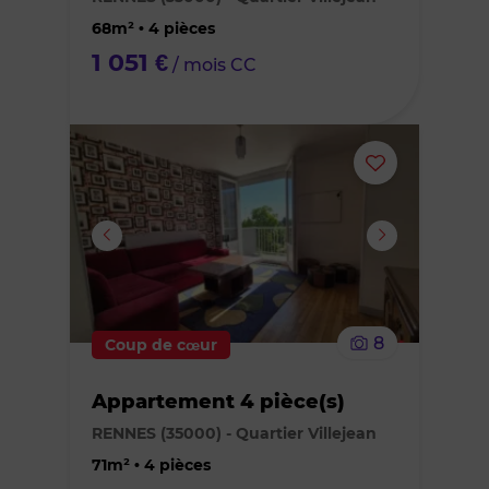
favoris
68m² • 4 pièces
1 051 €
/ mois CC
Ajouter
ou
supprimer
le
8
Coup de cœur
bien
Appartement 4 pièce(s)
des
RENNES (35000) - Quartier Villejean
favoris
71m² • 4 pièces