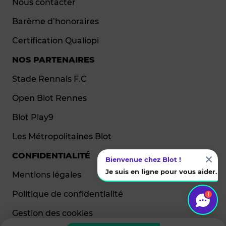
Nous contacter
Barème d’honoraires
Certification Qualiopi
NOS PARTENAIRES
Stade Rennais F.C
Open Blot Rennes
Blot Play9
Les Métropolitaines Blot
CONFIDENTIALITÉ
Bienvenue chez Blot !
Je suis en ligne pour vous aider.
Mentions légales
Politique de confidentialité
1
Gestion des cookies