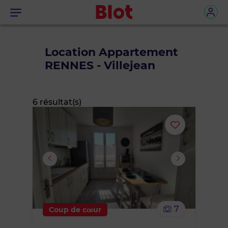
Menu
Location Appartement
RENNES - Villejean
6 résultat(s)
Ajouter
ou
supprimer
le
7
Coup de cœur
bien