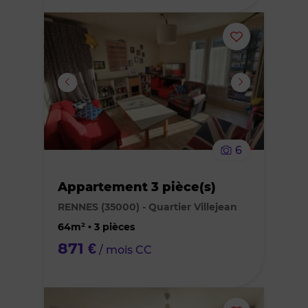
Ajouter
ou
supprimer
le
6
bien
Appartement 3 pièce(s)
des
RENNES (35000) - Quartier Villejean
favoris
64m² • 3 pièces
871 €
/ mois CC