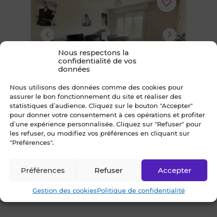
Ajouter
ou
supprimer
Nous respectons la
confidentialité de vos
données
le
9
Nous utilisons des données comme des cookies pour
bien
assurer le bon fonctionnement du site et réaliser des
statistiques d’audience. Cliquez sur le bouton "Accepter"
Appartement 4 pièce(s)
des
pour donner votre consentement à ces opérations et profiter
RENNES (35000) - Quartier Villejean
d’une expérience personnalisée. Cliquez sur "Refuser" pour
les refuser, ou modifiez vos préférences en cliquant sur
favoris
70m² • 4 pièces
"Préférences".
1 130 €
/ mois CC
Préférences
Refuser
Accepter
Gestion des cookies
Politique de confidentialité