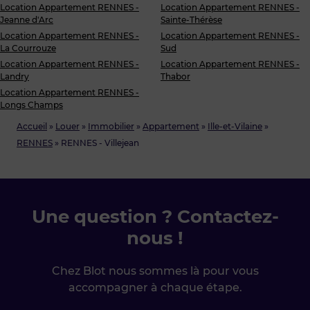
Location Appartement RENNES -
Location Appartement RENNES -
Jeanne d'Arc
Sainte-Thérèse
Location Appartement RENNES -
Location Appartement RENNES -
La Courrouze
Sud
Location Appartement RENNES -
Location Appartement RENNES -
Landry
Thabor
Location Appartement RENNES -
Longs Champs
Accueil
»
Louer
»
Immobilier
»
Appartement
»
Ille-et-Vilaine
»
RENNES
»
RENNES - Villejean
Une question ? Contactez-
nous !
Chez Blot nous sommes là pour vous
accompagner à chaque étape.