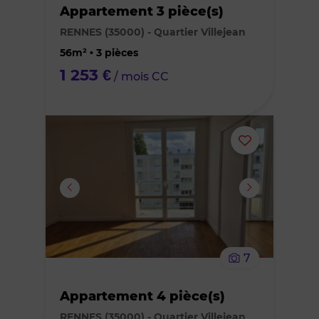
Appartement 3 pièce(s)
des
RENNES (35000) - Quartier Villejean
favoris
56m² • 3 pièces
1 253 €
/ mois CC
Ajouter
ou
supprimer
le
7
bien
Appartement 4 pièce(s)
des
RENNES (35000) - Quartier Villejean