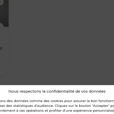
supprimer
le
4
bien
des
ny
favoris
Nous respectons la confidentialité de vos données
sons des données comme des cookies pour assurer le bon fonctio
liser des statistiques d’audience. Cliquez sur le bouton "Accepter" 
entement à ces opérations et profiter d’une expérience personnalis
ement RENNES - Fougères
Location Appartement RENNES - M