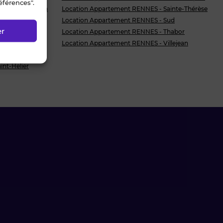
éférences".
rd Saint-Martin
Location Appartement RENNES - Sainte-Thérèse
atton
Location Appartement RENNES - Sud
er
terie
Location Appartement RENNES - Thabor
ue de Nantes
Location Appartement RENNES - Villejean
cré Coeurs
nt-Helier