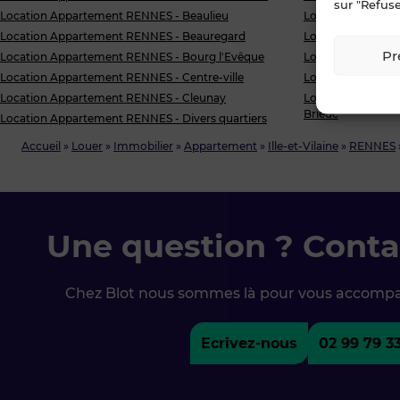
sur "Refuse
Location Appartement RENNES - Beaulieu
Location Apparte
Location Appartement RENNES - Beauregard
Location Appart
Pr
Location Appartement RENNES - Bourg l'Evêque
Location Appart
Location Appartement RENNES - Centre-ville
Location Appart
Location Appartement RENNES - Cleunay
Location Apparte
Brieuc
Location Appartement RENNES - Divers quartiers
Accueil
»
Louer
»
Immobilier
»
Appartement
»
Ille-et-Vilaine
»
RENNES
Une question ? Conta
Chez Blot nous sommes là pour vous accomp
Ecrivez-nous
02 99 79 3