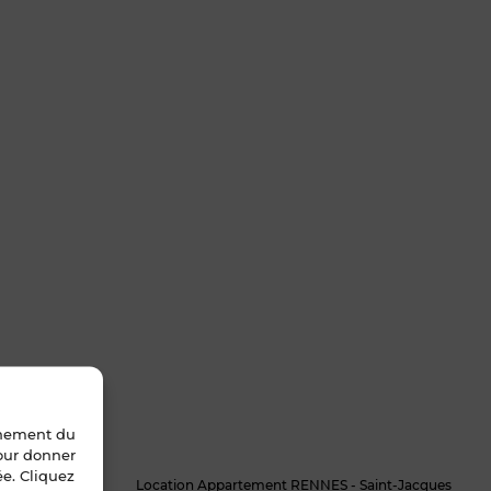
nnement du
pour donner
ée. Cliquez
aurepas
Location Appartement RENNES - Saint-Jacques