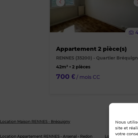
Appartement 2 pièce(s)
RENNES (35200) - Quartier Bréquig
42m² • 2 pièces
700 €
/ mois CC
Location Maison RENNES - Bréquigny
Nous utili
site et réa
votre cons
Location Appartement RENNES - Arsenal - Redon
Location Appart