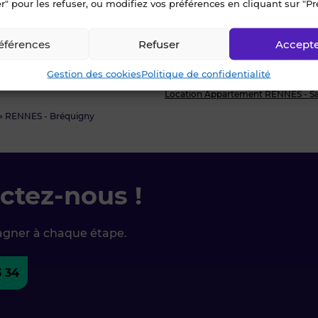
r" pour les refuser, ou modifiez vos préférences en cliquant sur "Pr
ment RENNES - Jeanne d'Arc
Location Appartement RENNES - No
ement RENNES - La Courrouze
Location Appartement RENNES - P
éférences
Refuser
Accept
ement RENNES - Landry
Location Appartement RENNES - Po
ement RENNES - Longs Champs
Location Appartement RENNES - R
Gestion des cookies
Politique de confidentialité
ment RENNES - Lorient - Saint-
Location Appartement RENNES - Sa
Location Appartement RENNES - Sai
»
RENNES - Bréquigny
ctez-nous !
agner à chaque étape.
3 34