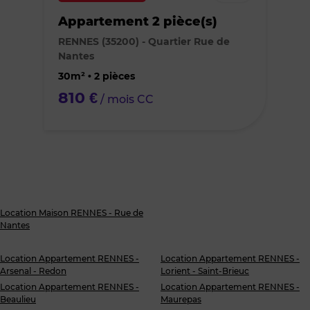
bien
Appartement 2 pièce(s)
des
RENNES (35200) - Quartier Rue de
Nantes
favoris
30m² • 2 pièces
810 €
/ mois CC
Location Maison RENNES - Rue de
Nantes
Location Appartement RENNES -
Location Appartement RENNES -
Arsenal - Redon
Lorient - Saint-Brieuc
Location Appartement RENNES -
Location Appartement RENNES -
Beaulieu
Maurepas