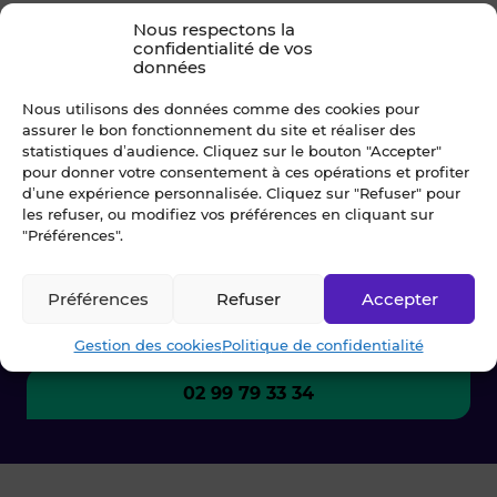
Accueil
»
Louer
»
Immobilier
»
Appartement
»
Ille-et-Vilaine
»
Nous respectons la
confidentialité de vos
RENNES
»
RENNES - Rue de Nantes
données
Nous utilisons des données comme des cookies pour
assurer le bon fonctionnement du site et réaliser des
statistiques d’audience. Cliquez sur le bouton "Accepter"
Une question ? Contactez-
pour donner votre consentement à ces opérations et profiter
nous !
d’une expérience personnalisée. Cliquez sur "Refuser" pour
les refuser, ou modifiez vos préférences en cliquant sur
"Préférences".
Chez Blot nous sommes là pour vous
accompagner à chaque étape.
Préférences
Refuser
Accepter
Ecrivez-nous
Gestion des cookies
Politique de confidentialité
02 99 79 33 34