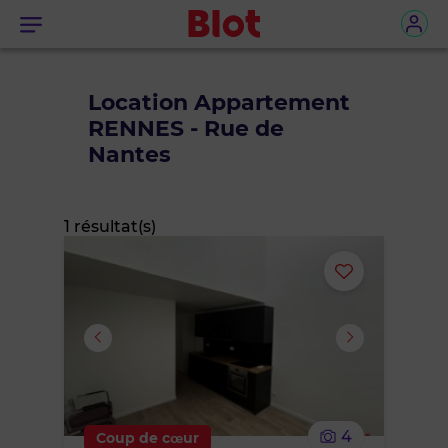
Menu
Location Appartement
RENNES - Rue de
Nantes
1 résultat(s)
Ajouter
ou
supprimer
le
4
Coup de cœur