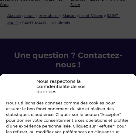
Gare
Sillon
Accueil
»
Louer
»
Immobilier
»
Maison
»
Ille-et-Vilaine
»
SAINT-
MALO
»
SAINT-MALO - La Hulotais
Une question ? Contactez-
nous !
Chez Blot nous sommes là pour vous
Nous respectons la
confidentialité de vos
accompagner à chaque étape.
données
Nous utilisons des données comme des cookies pour
Ecrivez-nous
assurer le bon fonctionnement du site et réaliser des
statistiques d’audience. Cliquez sur le bouton "Accepter"
02 99 79 33 34
pour donner votre consentement à ces opérations et profiter
d’une expérience personnalisée. Cliquez sur "Refuser" pour
les refuser, ou modifiez vos préférences en cliquant sur