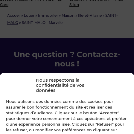
Gare
Sillon
Accueil
»
Louer
»
Immobilier
»
Maison
»
Ille-et-Vilaine
»
SAINT-
MALO
»
SAINT-MALO - Marville
Une question ? Contactez-
nous !
Chez Blot nous sommes là pour vous
Nous respectons la
confidentialité de vos
accompagner à chaque étape.
données
Nous utilisons des données comme des cookies pour
Ecrivez-nous
assurer le bon fonctionnement du site et réaliser des
statistiques d’audience. Cliquez sur le bouton "Accepter"
02 99 79 33 34
pour donner votre consentement à ces opérations et profiter
d’une expérience personnalisée. Cliquez sur "Refuser" pour
les refuser, ou modifiez vos préférences en cliquant sur